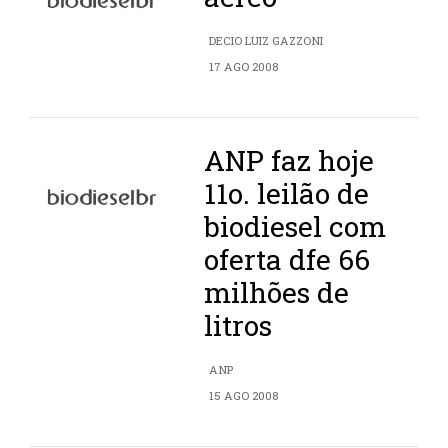
DECIO LUIZ GAZZONI
17 AGO 2008
ANP faz hoje
11o. leilão de
biodiesel com
oferta dfe 66
milhões de
litros
ANP
15 AGO 2008