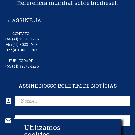
Referência mundial sobre biodiesel.
ASSINE JÁ
arrow_right
CONTATO :
+55 (41) 99175-1286
+55(41) 3022-1708
+55(41) 3013-1703
PUBLICIDADE :
+55 (41) 99175-1286
ASSINE NOSSO BOLETIM DE NOTÍCIAS
account_box
mail
Utilizamos
CADASTRAR EMAIL
cookies