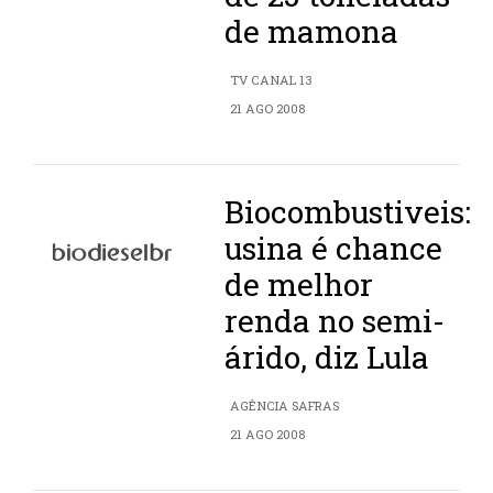
de mamona
TV CANAL 13
21 AGO 2008
Biocombustiveis:
usina é chance
de melhor
renda no semi-
árido, diz Lula
AGÊNCIA SAFRAS
21 AGO 2008