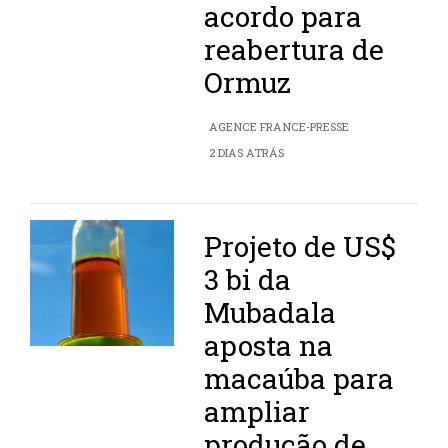
acordo para
reabertura de
Ormuz
AGENCE FRANCE-PRESSE
2 DIAS ATRÁS
Projeto de US$
3 bi da
Mubadala
aposta na
macaúba para
ampliar
produção de