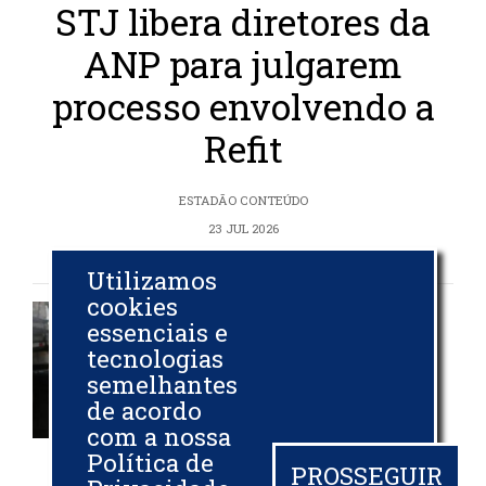
STJ libera diretores da
ANP para julgarem
processo envolvendo a
Refit
ESTADÃO CONTEÚDO
23 JUL 2026
Utilizamos
cookies
Petrobras
essenciais e
tecnologias
recebe parcela
semelhantes
de R$ 1,7 bi do
de acordo
programa de
com a nossa
Política de
subvenção do
PROSSEGUIR