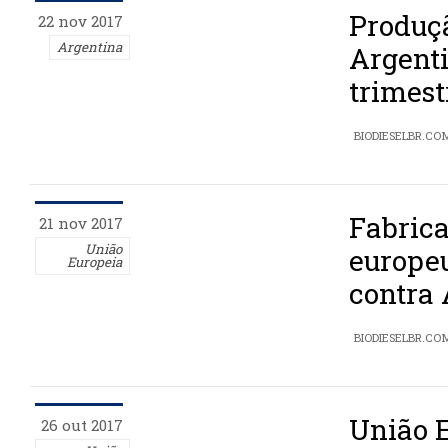
Produçã
22 nov 2017
Argentina
Argenti
trimest
BIODIESELBR.CO
Fabrica
21 nov 2017
União
europe
Europeia
contra
BIODIESELBR.CO
União E
26 out 2017