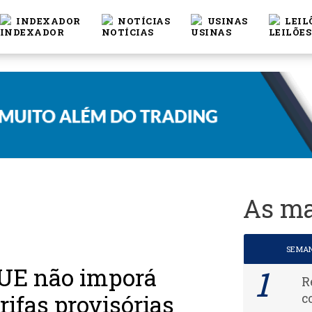
INDEXADOR
NOTÍCIAS
USINAS
LEIL
As ma
SEMA
UE não imporá
R
rifas provisórias
c