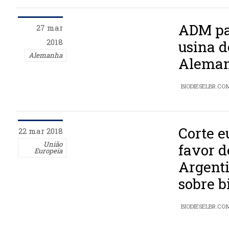
ADM pa
27 mar
2018
usina d
Alemanha
Alema
BIODIESELBR.CO
Corte e
22 mar 2018
União
favor d
Europeia
Argent
sobre b
BIODIESELBR.CO