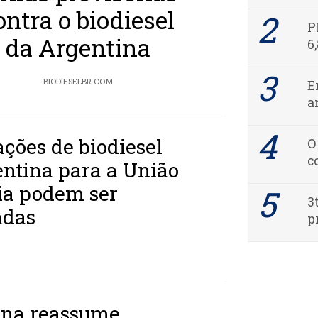
ontra o biodiesel
P
da Argentina
6
BIODIESELBR.COM
E
a
ções de biodiesel
O
c
ntina para a União
ia podem ser
3
adas
p
ina reassume