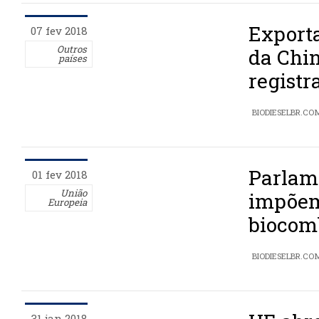
Exporta
07 fev 2018
Outros
da Chi
países
registr
BIODIESELBR.CO
Parlam
01 fev 2018
União
impõem
Europeia
biocom
BIODIESELBR.CO
31 jan 2018