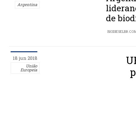
Argentina
lideran
de biod
BIODIESELBR.CO
U
18 jun 2018
União
p
Europeia