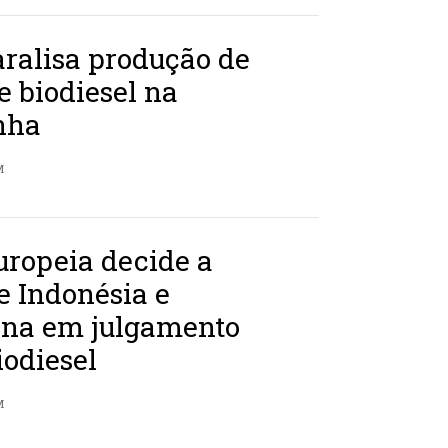
ralisa produção de
e biodiesel na
nha
M
uropeia decide a
e Indonésia e
ina em julgamento
iodiesel
M