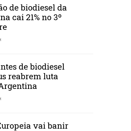
o de biodiesel da
na cai 21% no 3º
re
M
ntes de biodiesel
us reabrem luta
 Argentina
M
uropeia vai banir