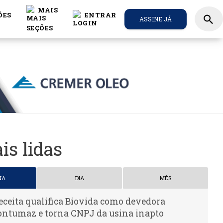
MAIS
ÕES
ENTRAR
search
ASSINE JÁ
is lidas
NA
DIA
MÊS
eceita qualifica Biovida como devedora
ontumaz e torna CNPJ da usina inapto