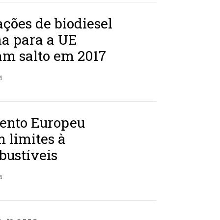
ções de biodiesel
na para a UE
am salto em 2017
M
ento Europeu
 limites à
bustíveis
M