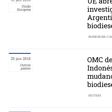
UE abr
União
investi
Europeia
Argenti
biodies
BIODIESELBR.CO
OMC de
25 jan 2018
Outros
Indonés
países
mudanç
biodies
REUTERS