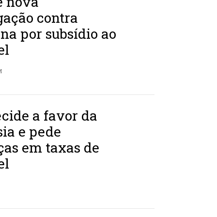
e nova
gação contra
na por subsídio ao
el
M
cide a favor da
ia e pede
as em taxas de
el