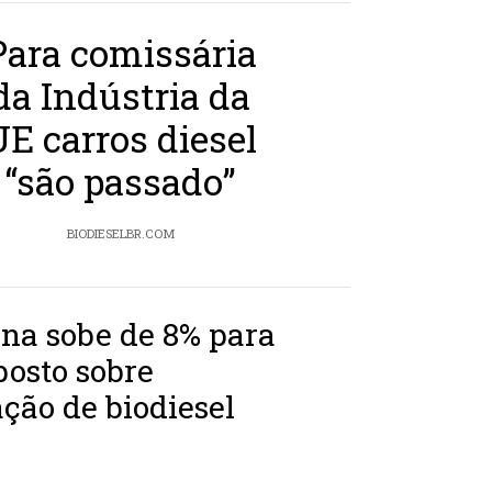
Para comissária
da Indústria da
UE carros diesel
“são passado”
BIODIESELBR.COM
na sobe de 8% para
osto sobre
ção de biodiesel