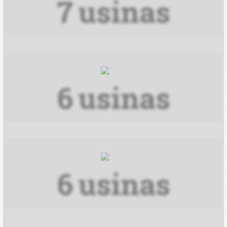
7
usinas
6
usinas
6
usinas