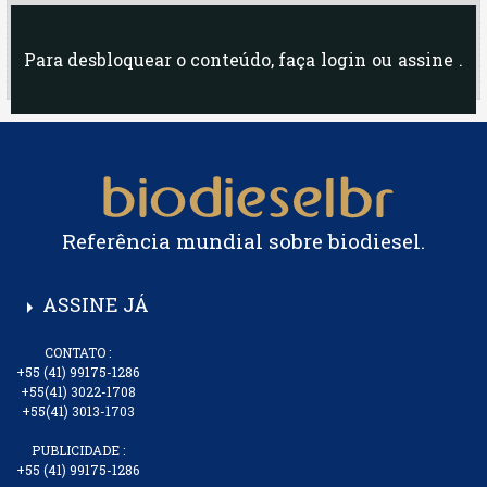
Para desbloquear o conteúdo, faça
login
ou
assine
.
Referência mundial sobre biodiesel.
ASSINE JÁ
arrow_right
CONTATO :
+55 (41) 99175-1286
+55(41) 3022-1708
+55(41) 3013-1703
PUBLICIDADE :
+55 (41) 99175-1286