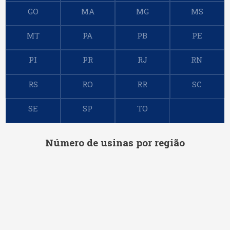
Caramuru SS
GO
MA
MG
MS
Cargill MS
MT
PA
PB
PE
Cargill N.H. GO
PI
PR
RJ
RN
RS
RO
RR
SC
Cargill N.H. RS
SE
SP
TO
Cargill N.H. TO
Cereal
Número de usinas por região
Cesbra
Cocamar
Cofco