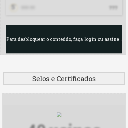
Lar
5
°
???
??? ??
Minerva
Oleoplan BA
Para desbloquear o conteúdo, faça
login
ou
assine
.
Oleoplan PA
Oleoplan RO
Oleoplan RS
Selos e Certificados
Olfar GO
Olfar RJ
Olfar RS
Orteng