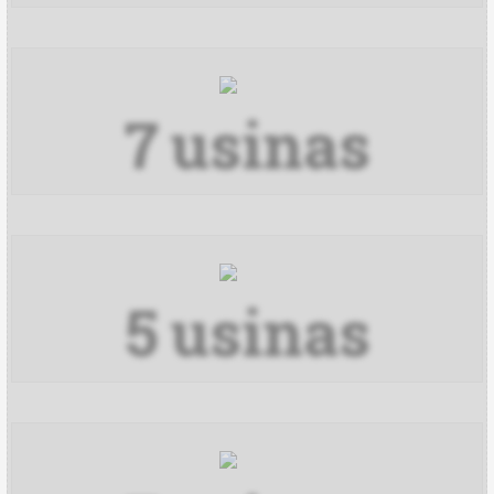
7
usinas
5
usinas