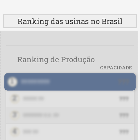
Delta MS
Delta MT
Ranking das usinas no Brasil
DTF
Dual
Ranking de Produção
Fênix
CAPACIDADE
1
FRCB
°
???
?????????
Green Ventures (ex-Fiagril)
2
°
???
????? ??
JBS CV
3
°
???
??????? ?.?. ??
JBS SP
4
°
???
??? ??