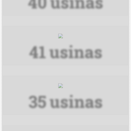
40
usinas
PBio BA
PBio MG
Petrobio
41
usinas
Potencial
Prisma
Seara
35
usinas
Unibras PI