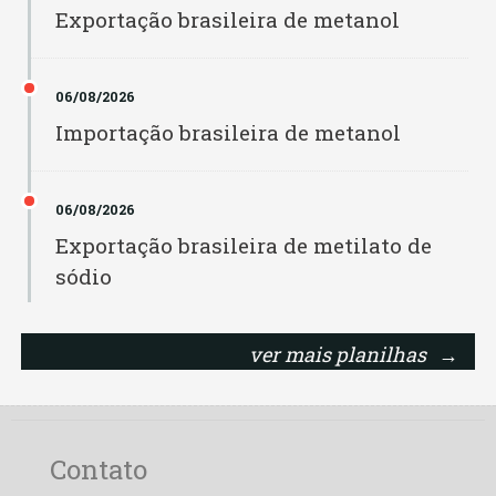
Exportação brasileira de metanol
Biopar PA
Rondônia
Biovida
06/08/2026
Roraima
Importação brasileira de metanol
Bocchi
Santa Catarina
Brejeiro
06/08/2026
São Paulo
Exportação brasileira de metilato de
Bunge
Sergipe
sódio
Caibiense
Tocantins
ver mais planilhas
→
Camera IJ
Caramuru IP
Caramuru MT
Contato