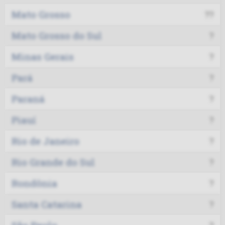
Mato Grosso
??
Mato Grosso do Sul
?
Minas Gerais
?
Pará
?
Paraná
?
Piauí
?
Rio de Janeiro
?
Rio Grande do Sul
?
Rondônia
?
Santa Catarina
?