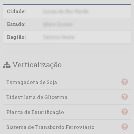
Caramuru SS
Cidade:
Lucas do Rio Verde
Cargill MS
Estado:
Mato Grosso
Cargill N.H. GO
Região:
Centro-Oeste
Cargill N.H. RS
Verticalização
Cargill N.H. TO
Cereal
Esmagadora de Soja
Cesbra
Bidestilaria de Glicerina
Cocamar
Planta de Esterificação
Cofco
Sistema de Transbordo Ferroviário