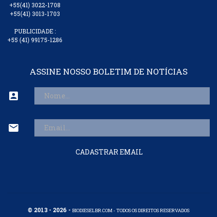
+55(41) 3022-1708
+55(41) 3013-1703
PUBLICIDADE :
+55 (41) 99175-1286
ASSINE NOSSO BOLETIM DE NOTÍCIAS
account_box
mail
CADASTRAR EMAIL
© 2013 - 2026 -
BIODIESELBR.COM - TODOS OS DIREITOS RESERVADOS