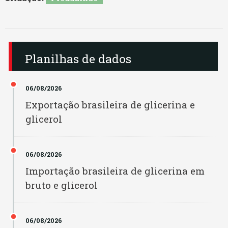
Bianchini
Minas Gerais
Binatural BA
Pará
Planilhas de dados
Binatural GO
Paraíba
06/08/2026
Binhardi
Paraná
Exportação brasileira de glicerina e
Bio Oeste
glicerol
Pernambuco
Bio Óleo
Piauí
06/08/2026
Biofuga
Importação brasileira de glicerina em
Rio De Janeiro
bruto e glicerol
Bionorte
Rio Grande Do Norte
Biopar MT
06/08/2026
Rio Grande Do Sul