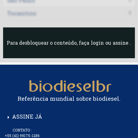
São Paulo
?
Tocantins
?
Para desbloquear o conteúdo, faça
login
ou
assine
.
Referência mundial sobre biodiesel.
ASSINE JÁ
arrow_right
CONTATO :
+55 (41) 99175-1286