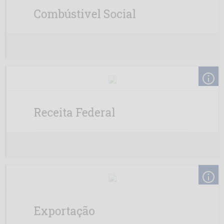
Combústivel Social
PBio BA
PBio MG
Petrobio
Potencial
Receita Federal
Prisma
Seara
Unibras PI
Exportação