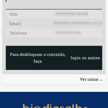
Delta MS
Site:
??????????.???.???
Delta MT
Email:
?????????.??????????.???.??
DTF
Telefone:
???? ????-????
Dual
Fênix
Para desbloquear o conteúdo,
login
ou
assine
.
faça
FRCB
Green Ventures (ex-Fiagril)
Ver usina
→
JBS CV
JBS SP