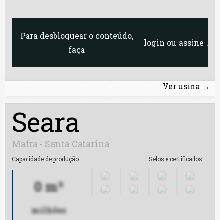
Caramuru SS
Cargill MS
Para desbloquear o conteúdo,
login
ou
assine
.
faça
Cargill N.H. GO
Cargill N.H. RS
Ver usina
→
Cargill N.H. TO
Seara
Cereal
Mafra - Santa Catarina
Cesbra
Capacidade de produção
Selos e certificados
Cocamar
0 m³
Cofco
milhões