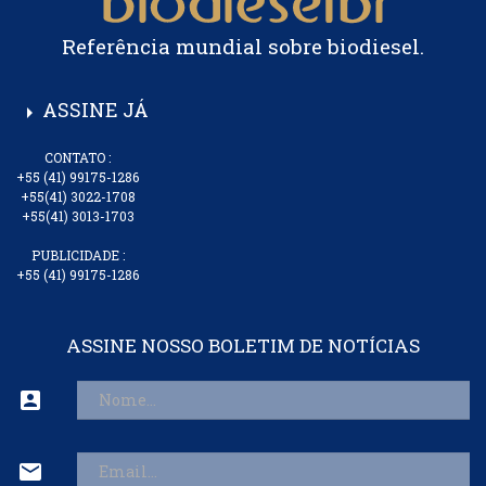
Lar
Referência mundial sobre biodiesel.
Minerva
ASSINE JÁ
Oleoplan BA
arrow_right
CONTATO :
Oleoplan PA
+55 (41) 99175-1286
+55(41) 3022-1708
Oleoplan RO
+55(41) 3013-1703
PUBLICIDADE :
Oleoplan RS
+55 (41) 99175-1286
Olfar GO
ASSINE NOSSO BOLETIM DE NOTÍCIAS
Olfar RJ
account_box
Olfar RS
mail
Orteng