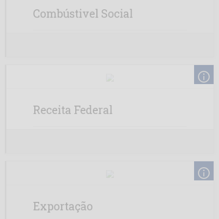
Combústivel Social
PBio BA
PBio MG
Petrobio
Potencial
Receita Federal
Prisma
Seara
Unibras PI
Exportação