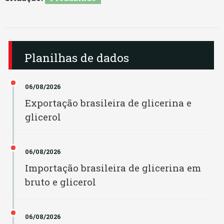
Bianchini
Minas Gerais
Binatural BA
Pará
Planilhas de dados
Binatural GO
Paraíba
06/08/2026
Binhardi
Paraná
Exportação brasileira de glicerina e
Bio Oeste
glicerol
Pernambuco
Bio Óleo
Piauí
06/08/2026
Biofuga
Importação brasileira de glicerina em
Rio De Janeiro
bruto e glicerol
Bionorte
Rio Grande Do Norte
Biopar MT
06/08/2026
Rio Grande Do Sul