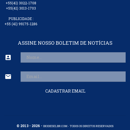
+55(41) 3022-1708
+55(41) 3013-1703
PUBLICIDADE :
+55 (41) 99175-1286
ASSINE NOSSO BOLETIM DE NOTÍCIAS
account_box
mail
CADASTRAR EMAIL
© 2013 - 2026 -
BIODIESELBR.COM - TODOS OS DIREITOS RESERVADOS