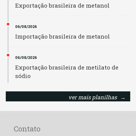
Exportação brasileira de metanol
Biopar PA
Rondônia
Biovida
06/08/2026
Roraima
Importação brasileira de metanol
Bocchi
Santa Catarina
Brejeiro
06/08/2026
São Paulo
Exportação brasileira de metilato de
Bunge
Sergipe
sódio
Caibiense
Tocantins
ver mais planilhas
→
Camera IJ
Caramuru IP
Caramuru MT
Contato