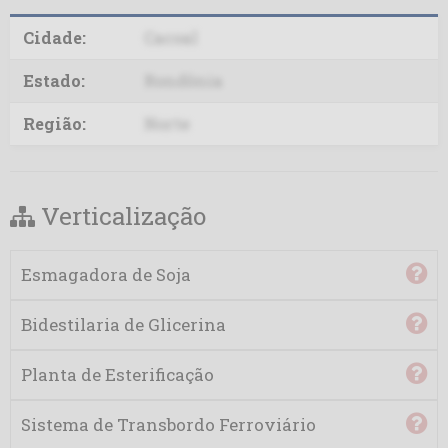
Caramuru SS
Cidade:
Cacoal
Cargill MS
Estado:
Rondônia
Cargill N.H. GO
Região:
Norte
Cargill N.H. RS
Verticalização
Cargill N.H. TO
Cereal
Esmagadora de Soja
Cesbra
Bidestilaria de Glicerina
Cocamar
Planta de Esterificação
Cofco
Sistema de Transbordo Ferroviário