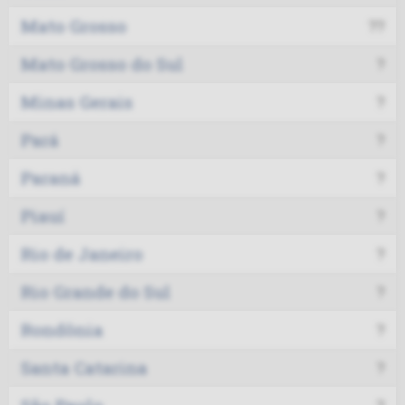
Mato Grosso
??
Mato Grosso do Sul
?
Minas Gerais
?
Pará
?
Paraná
?
Piauí
?
Rio de Janeiro
?
Rio Grande do Sul
?
Rondônia
?
Santa Catarina
?