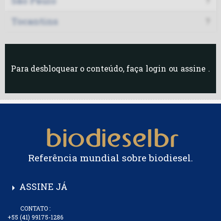
São Paulo
?
Tocantins
?
Para desbloquear o conteúdo, faça
login
ou
assine
.
Referência mundial sobre biodiesel.
ASSINE JÁ
arrow_right
CONTATO :
+55 (41) 99175-1286