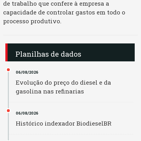
de trabalho que confere à empresa a
Biopar PA
capacidade de controlar gastos em todo o
Rondônia
processo produtivo.
Biovida
Roraima
Bocchi
Santa Catarina
Planilhas de dados
Brejeiro
São Paulo
Bunge
06/08/2026
Sergipe
Evolução do preço do diesel e da
Caibiense
gasolina nas refinarias
Tocantins
Camera IJ
06/08/2026
Caramuru IP
Histórico indexador BiodieselBR
Caramuru MT