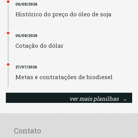
06/08/2026
Caramuru SS
Histórico do preço do óleo de soja
Cargill MS
Cargill N.H. GO
06/08/2026
Cotação do dólar
Cargill N.H. RS
Cargill N.H. TO
27/07/2026
Metas e contratações de biodiesel
Cereal
Cesbra
ver mais planilhas
→
Cocamar
Cofco
Contato