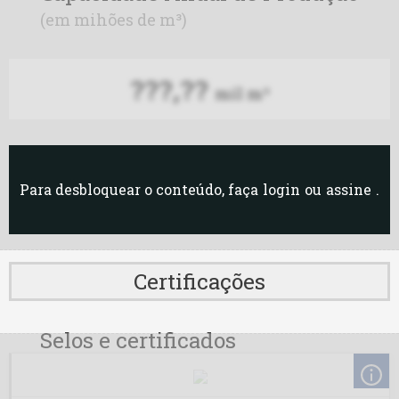
(em mihões de m³)
PBio BA
???,??
PBio MG
mil m³
Petrobio
Potencial
Para desbloquear o conteúdo, faça
login
ou
assine
.
Prisma
Seara
Certificações
Unibras PI
Selos e certificados