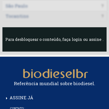
São Paulo
?
Tocantins
?
Para desbloquear o conteúdo, faça
login
ou
assine
.
Referência mundial sobre biodiesel.
ASSINE JÁ
arrow_right
CONTATO :