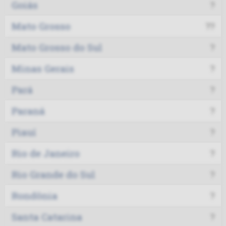
Goiás
?
Mato Grosso
??
Mato Grosso do Sul
?
Minas Gerais
?
Pará
?
Paraná
?
Piauí
?
Rio de Janeiro
?
Rio Grande do Sul
?
Rondônia
?
Santa Catarina
?