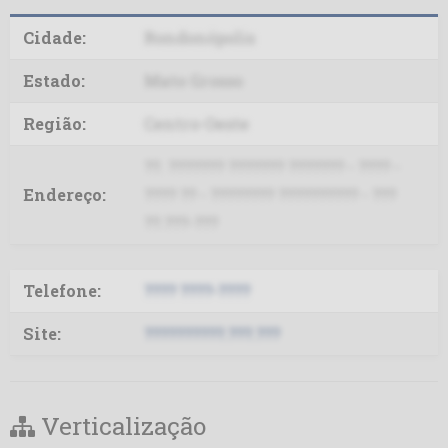
Delta MS
Cidade:
Rondonópolis
Delta MT
Estado:
Mato Grosso
DTF
Região:
Centro-Oeste
Dual
??. ??????? ??????? ??????? - ???? -
Endereço:
???? ?? - ???????? ?????????? - ???
Fênix
??.???-???
FRCB
Telefone:
???? ????-????
Green Ventures (ex-Fiagril)
Site:
??????????.???.???
JBS CV
JBS SP
Verticalização