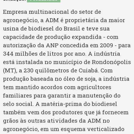
Bianchini
Empresa multinacional do setor de
Minas Gerais
agronegócio, a ADM é proprietária da maior
Binatural BA
usina de biodiesel do Brasil e teve sua
Pará
capacidade de produção expandida - com
Binatural GO
Paraíba
autorização da ANP concedida em 2009 - para
344 milhões de litros por ano. A indústria
Binhardi
Paraná
está instalada no município de Rondonópolis
Bio Oeste
(MT), a 230 quilômetros de Cuiabá. Com
Pernambuco
produção baseada no óleo de soja, a indústria
Bio Óleo
tem mantido acordos com agricultores
Piauí
familiares para garantir a manutenção do
Biofuga
selo social. A matéria-prima do biodiesel
Rio De Janeiro
também vem dos produtores que já fornecem
Bionorte
Rio Grande Do Norte
grãos às outras atividades da ADM no
Biopar MT
agronegócio, em um esquema verticalizado
Rio Grande Do Sul