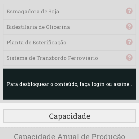
Lar
Esmagadora de Soja
Minerva
Bidestilaria de Glicerina
Oleoplan BA
Planta de Esterificação
Oleoplan PA
Sistema de Transbordo Ferroviário
Oleoplan RO
Oleoplan RS
Para desbloquear o conteúdo, faça
login
ou
assine
.
Olfar GO
Olfar RJ
Capacidade
Olfar RS
Capacidade Anual de Produção
Orteng