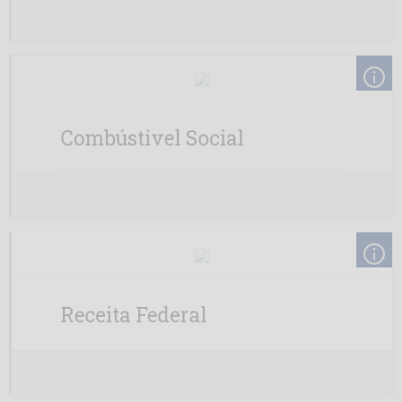
PBio BA
PBio MG
Petrobio
Combústivel Social
Potencial
Prisma
Seara
Unibras PI
Receita Federal