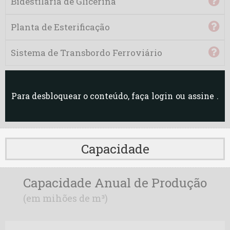
Bidestilaria de Glicerina
Delta MS
Planta de Esterificação
Delta MT
Sistema de Transbordo Ferroviário
DTF
Dual
Para desbloquear o conteúdo, faça
login
ou
assine
.
Fênix
FRCB
Capacidade
Green Ventures (ex-Fiagril)
Capacidade Anual de Produção
JBS CV
(em mihões de m³)
JBS SP