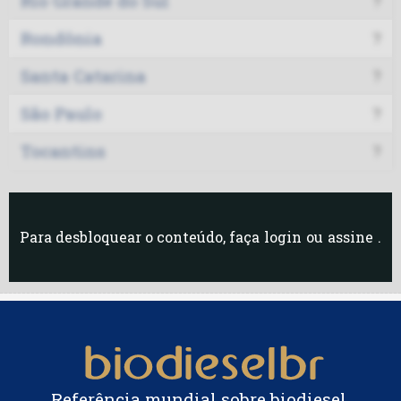
Rio Grande do Sul
?
Rondônia
?
Santa Catarina
?
São Paulo
?
Tocantins
?
Para desbloquear o conteúdo, faça
login
ou
assine
.
Referência mundial sobre biodiesel.