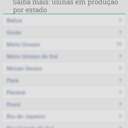
Saiba mais: usinas em produção
por estado
Bahia
?
Goiás
?
Mato Grosso
??
Mato Grosso do Sul
?
Minas Gerais
?
Pará
?
Paraná
?
Piauí
?
Rio de Janeiro
?