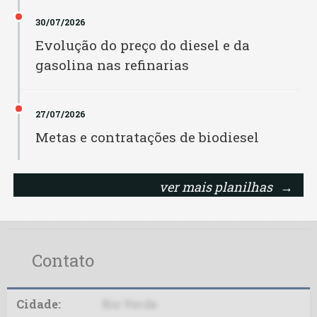
Biopar PA
30/07/2026
Rondônia
Evolução do preço do diesel e da
Biovida
gasolina nas refinarias
Roraima
Bocchi
Santa Catarina
27/07/2026
Brejeiro
Metas e contratações de biodiesel
São Paulo
Bunge
Sergipe
ver mais planilhas
→
Caibiense
Tocantins
Camera IJ
Contato
Caramuru IP
Caramuru MT
Cidade:
Rio Verde