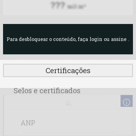
Lar
???
mil m³
Minerva
Oleoplan BA
Para desbloquear o conteúdo, faça
login
ou
assine
.
Oleoplan PA
Oleoplan RO
Certificações
Oleoplan RS
Selos e certificados
Olfar GO
Olfar RJ
Olfar RS
ANP
Orteng