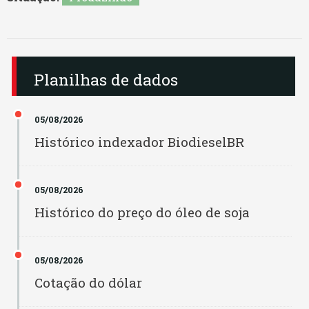
Bianchini
Minas Gerais
Binatural BA
Pará
Planilhas de dados
Binatural GO
Paraíba
05/08/2026
Binhardi
Paraná
Histórico indexador BiodieselBR
Bio Oeste
Pernambuco
Bio Óleo
05/08/2026
Piauí
Histórico do preço do óleo de soja
Biofuga
Rio De Janeiro
Bionorte
05/08/2026
Rio Grande Do Norte
Cotação do dólar
Biopar MT
Rio Grande Do Sul