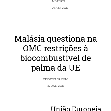
MOTOR24
26 ABR 2021
Malásia questiona na
OMC restrições à
biocombustível de
palma da UE
BIODIESELBR.COM
22 JAN 2021
União Europeia