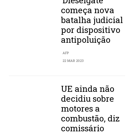
‘Dieselgate’
começa nova
batalha judicial
por dispositivo
antipoluição
AFP
22 MAR 2023
UE ainda não
decidiu sobre
motores a
combustão, diz
comissário