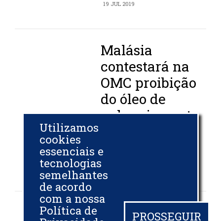
19 JUL 2019
Malásia
contestará na
OMC proibição
do óleo de
palma imposta
Utilizamos
pela UE
cookies
essenciais e
BIODIESELBR.COM
tecnologias
18 JUL 2019
semelhantes
de acordo
com a nossa
Política de
Reforma tenta
PROSSEGUIR