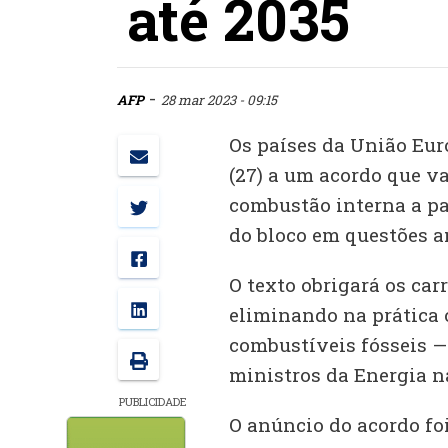
até 2035
-
AFP
28 mar 2023 - 09:15
Os países da União Eur
(27) a um acordo que v
combustão interna a pa
do bloco em questões a
O texto obrigará os car
eliminando na prática
combustíveis fósseis — 
ministros da Energia na
PUBLICIDADE
O anúncio do acordo foi