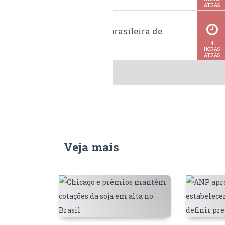
ATRÁS
Exportação brasileira de
metanol
4
HORAS
ATRÁS
Veja mais