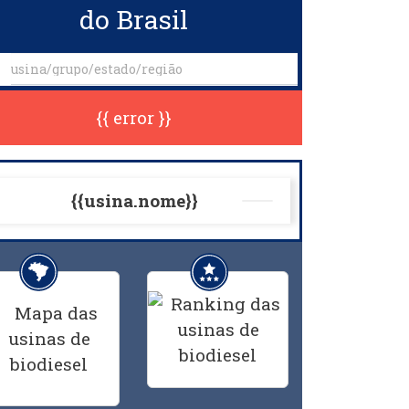
do Brasil
{{ error }}
{{usina.nome}}