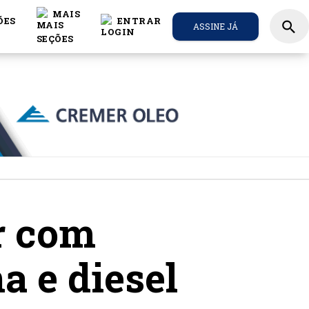
MAIS
ÕES
ENTRAR
search
ASSINE JÁ
r com
a e diesel