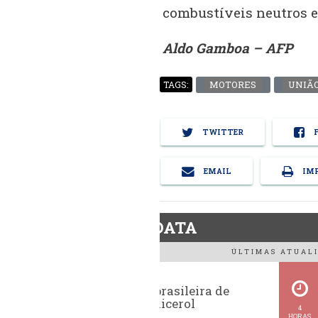
combustíveis neutros 
Aldo Gamboa – AFP
MOTORES
UNIÃ
TAGS:
TWITTER
F
EMAIL
IMP
BiodieselDATA
ÚLTIMAS ATUALI
Exportação brasileira de
glicerina e glicerol
4
HORAS