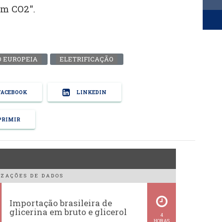
em CO2".
O EUROPEIA
ELETRIFICAÇÃO
ACEBOOK
LINKEDIN
RIMIR
ZAÇÕES DE DADOS
Importação brasileira de
glicerina em bruto e glicerol
4
HORAS