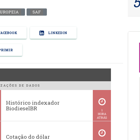
EUROPEIA
SAF
ACEBOOK
LINKEDIN
RIMIR
ZAÇÕES DE DADOS
Histórico indexador
BiodieselBR
1
HORA
ATRÁS
Cotação do dólar