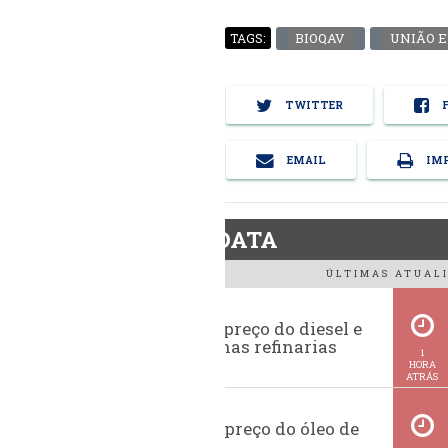
BIOQAV
UNIÃO 
TAGS:
TWITTER
F
EMAIL
IMP
BiodieselDATA
ÚLTIMAS ATUALI
Evolução do preço do diesel e
da gasolina nas refinarias
1
HORA
ATRÁS
Histórico do preço do óleo de
soja