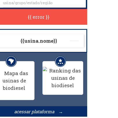
{{ error }}
{{usina.nome}}
acessar plataforma →