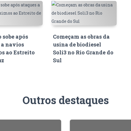
o sobe após
Começam as obras da
 a navios
usina de biodiesel
s ao Estreito
Soli3 no Rio Grande do
uz
Sul
Outros destaques