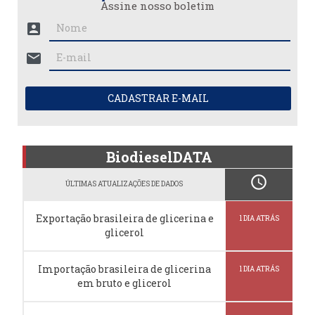
Assine nosso boletim
account_box
mail
CADASTRAR E-MAIL
BiodieselDATA
schedule
ÚLTIMAS ATUALIZAÇÕES DE DADOS
Exportação brasileira de glicerina e
1 DIA ATRÁS
glicerol
Importação brasileira de glicerina
1 DIA ATRÁS
em bruto e glicerol