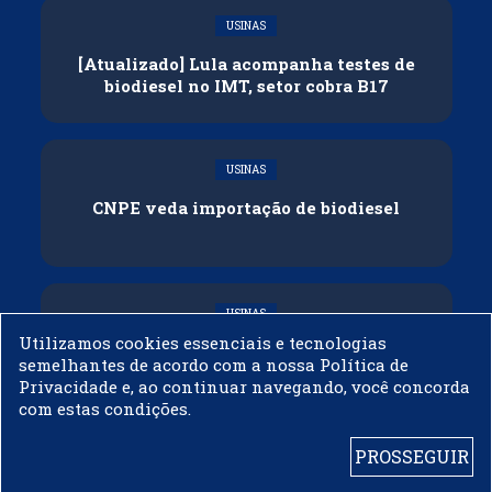
USINAS
[Atualizado] Lula acompanha testes de
biodiesel no IMT, setor cobra B17
USINAS
CNPE veda importação de biodiesel
USINAS
Utilizamos cookies essenciais e tecnologias
Acelen Renováveis assina acordo com
semelhantes de acordo com a nossa Política de
Bunge para óleo de soja em projeto na
Privacidade e, ao continuar navegando, você concorda
Bahia
com estas condições.
PROSSEGUIR
© 2003 - 2019 -
BIODIESELBR.COM - TODOS OS DIREITOS RESERVADOS