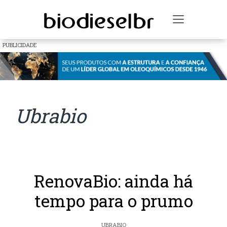
Toggle na
PUBLICIDADE
Ubrabio
RenovaBio: ainda há
tempo para o prumo
UBRABIO