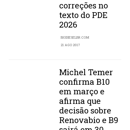
correções no
texto do PDE
2026
BIODIESELBR.COM
21 AGO 2017
Michel Temer
confirma B10
em março e
afirma que
decisão sobre
Renovabio e B9
sairá em 30