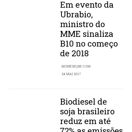
Em evento da
Ubrabio,
ministro do
MME sinaliza
B10 no começo
de 2018
BIODIESELBR.COM
24 MAI 2017
Biodiesel de
soja brasileiro
reduz em até
72% as emissões