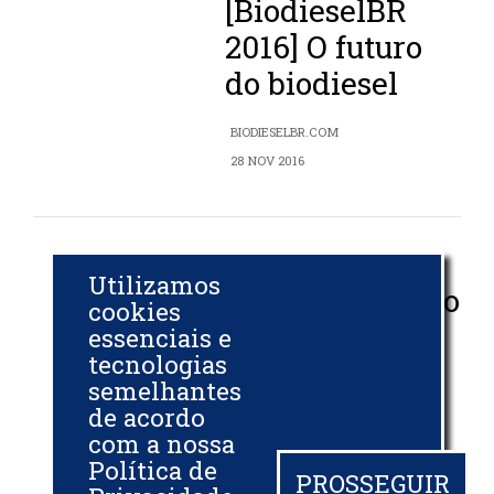
[BiodieselBR
2016] O futuro
do biodiesel
BIODIESELBR.COM
28 NOV 2016
Ubrabio
Utilizamos
organiza evento
cookies
sobre biodiesel
essenciais e
tecnologias
na COP 22
semelhantes
de acordo
ASSESSORIA UBRABIO
com a nossa
14 NOV 2016
Política de
PROSSEGUIR