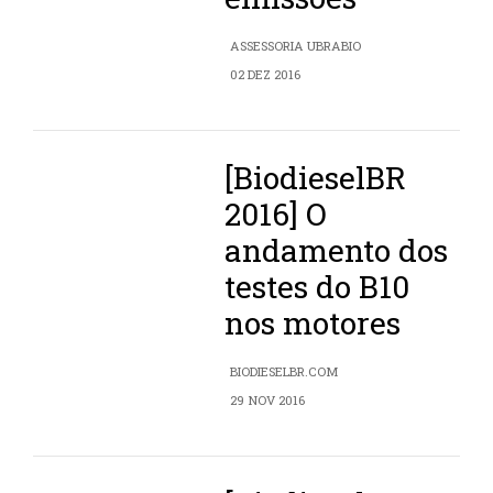
ASSESSORIA UBRABIO
02 DEZ 2016
[BiodieselBR
2016] O
andamento dos
testes do B10
nos motores
BIODIESELBR.COM
29 NOV 2016