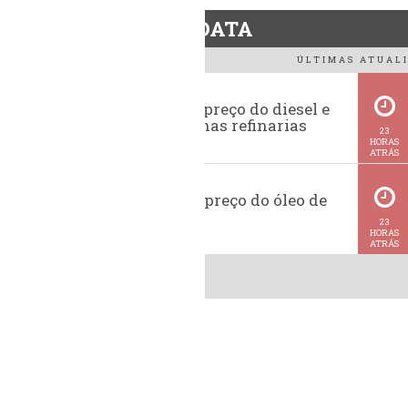
BiodieselDATA
ÚLTIMAS ATUALI
Evolução do preço do diesel e
da gasolina nas refinarias
23
HORAS
ATRÁS
Histórico do preço do óleo de
soja
23
HORAS
ATRÁS