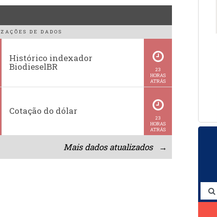
ZAÇÕES DE DADOS
Histórico indexador
BiodieselBR
23
HORAS
ATRÁS
Cotação do dólar
23
HORAS
ATRÁS
Mais dados atualizados →