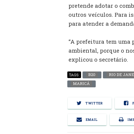
pretende adotar o com
outros veículos. Para i
para atender a demand
“A prefeitura tem uma
ambiental, porque o no
explicou o secretário.
B20
RIO DE JAN
TAGS:
MARICÁ
TWITTER
F
EMAIL
IMP