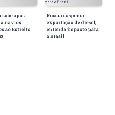
o sobe após
Rússia suspende
 a navios
exportação de diesel;
s ao Estreito
entenda impacto para
uz
o Brasil