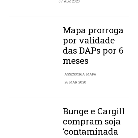
07 ABR 2020
Mapa prorroga
por validade
das DAPs por 6
meses
ASSESSORIA MAPA
26 MAR 2020
Bunge e Cargill
compram soja
‘contaminada