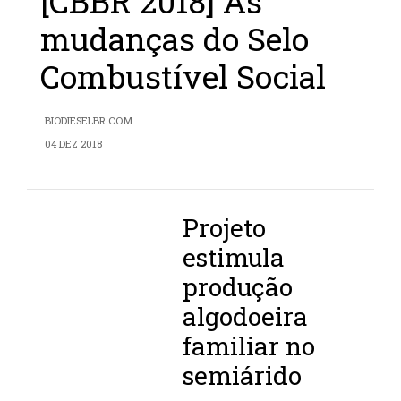
[CBBR 2018] As
mudanças do Selo
Combustível Social
BIODIESELBR.COM
04 DEZ 2018
Projeto
estimula
produção
algodoeira
familiar no
semiárido