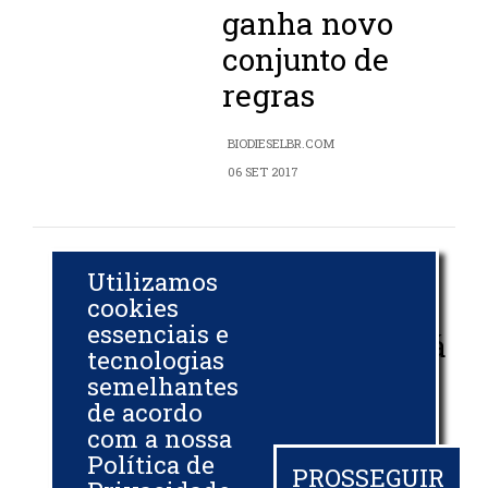
ganha novo
conjunto de
regras
BIODIESELBR.COM
06 SET 2017
Selo
Utilizamos
Combustível
cookies
essenciais e
Social receberá
tecnologias
mudanças em
semelhantes
de acordo
breve
com a nossa
Política de
BIODIESELBR.COM
PROSSEGUIR