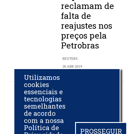
reclamam de
falta de
reajustes nos
preços pela
Petrobras
REUTERS
26 ABR 2019
Utilizamos
cookies
essenciais e
tecnologias
Diesel segue com
semelhantes
defasagem, dizem
de acordo
com a nossa
importadores
Política de
PROSSEGUIR