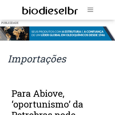
Toggle na
PUBLICIDADE
Importações
Para Abiove,
‘oportunismo’ da
Petrobras pode