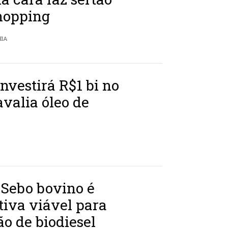
hopping
HIA
nvestirá R$1 bi no
 avalia óleo de
 Sebo bovino é
tiva viável para
o de biodiesel