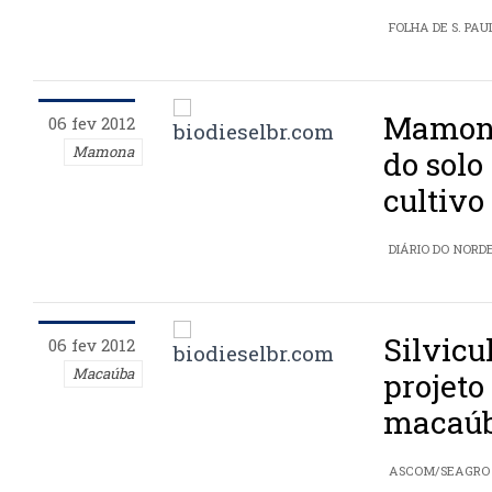
FOLHA DE S. PAU
Mamona
06 fev 2012
Mamona
do solo
cultivo
DIÁRIO DO NORD
Silvicu
06 fev 2012
Macaúba
projeto
macaúb
ASCOM/SEAGRO