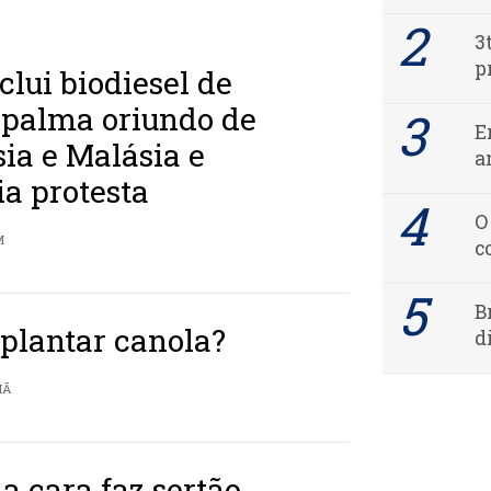
3
p
lui biodiesel de
 palma oriundo de
E
ia e Malásia e
a
ia protesta
O
M
c
B
 plantar canola?
d
HÃ
 cara faz sertão