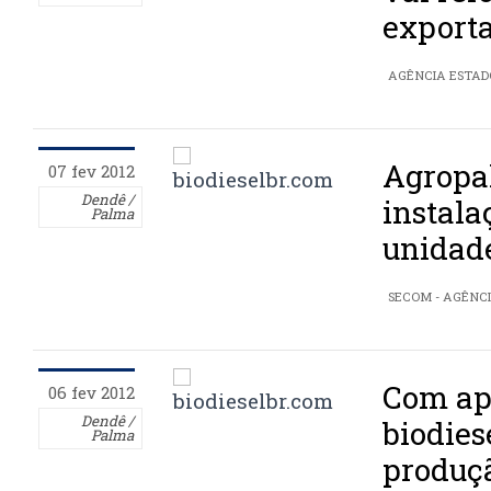
export
AGÊNCIA ESTAD
Agropa
07 fev 2012
Dendê /
instala
Palma
unidade
SECOM - AGÊNC
Com ap
06 fev 2012
Dendê /
biodies
Palma
produç