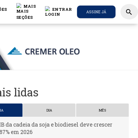
MAIS
ÕES
ENTRAR
search
ASSINE JÁ
is lidas
NA
DIA
MÊS
IB da cadeia da soja e biodiesel deve crescer
,87% em 2026