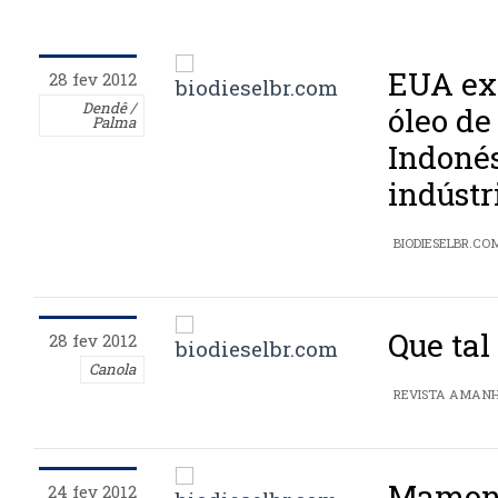
EUA exc
28 fev 2012
Dendê /
óleo de
Palma
Indonés
indústr
BIODIESELBR.CO
Que tal
28 fev 2012
Canola
REVISTA AMAN
Mamona
24 fev 2012