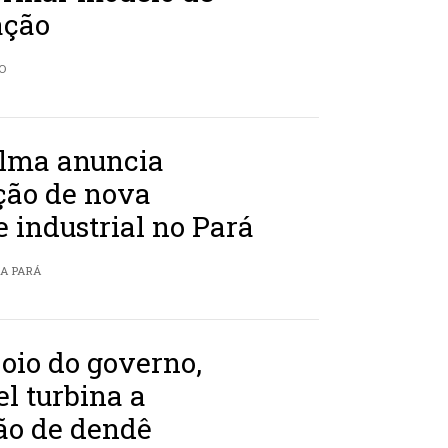
ação
O
lma anuncia
ção de nova
 industrial no Pará
IA PARÁ
oio do governo,
el turbina a
ão de dendê