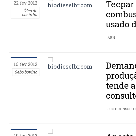
Tecpar
22 fev 2012
Óleo de
combus
cozinha
usado d
AEN
Demand
16 fev 2012
Sebo bovino
produçã
tende a
consult
SCOT CONSULTO
10 fev 2012