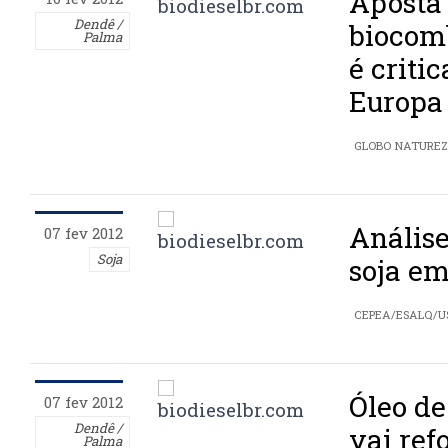
Aposta 
Dendê /
biocom
Palma
é criti
Europa
GLOBO NATURE
Análise
07 fev 2012
Soja
soja em
CEPEA/ESALQ/U
Óleo de
07 fev 2012
Dendê /
vai re
Palma