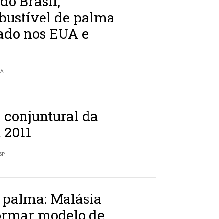
do Brasil,
bustível de palma
cado nos EUA e
ZA
 conjuntural da
 2011
SP
 palma: Malásia
formar modelo de