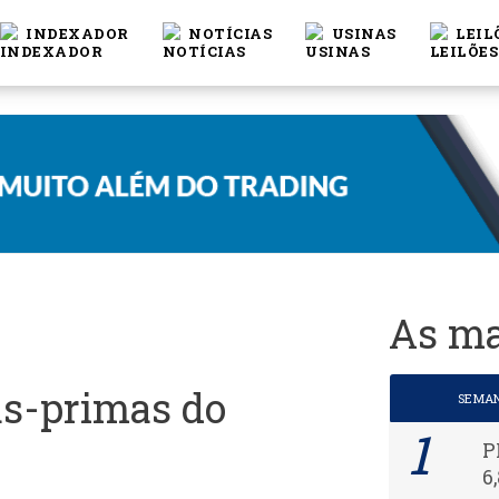
INDEXADOR
NOTÍCIAS
USINAS
LEIL
As ma
as-primas do
SEMA
P
6