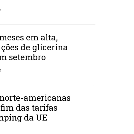
M
meses em alta,
ções de glicerina
m setembro
M
 norte-americanas
im das tarifas
mping da UE