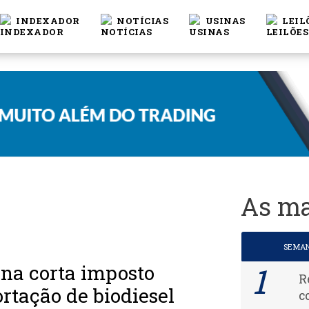
INDEXADOR
NOTÍCIAS
USINAS
LEIL
As ma
SEMA
na corta imposto
R
rtação de biodiesel
c