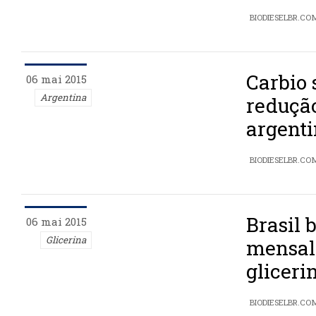
BIODIESELBR.CO
Carbio 
06 mai 2015
Argentina
reduçã
argent
BIODIESELBR.CO
Brasil 
06 mai 2015
Glicerina
mensal
gliceri
BIODIESELBR.CO