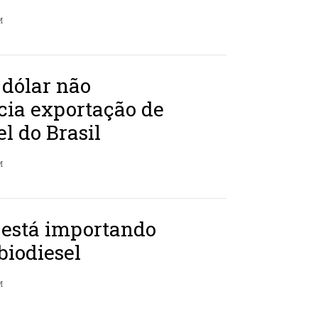
M
 dólar não
cia exportação de
el do Brasil
M
 está importando
biodiesel
M