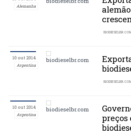
Alemanha
alemão
cresce
BIODIESELBR.CO
Exporta
10 out 2014
Argentina
biodies
BIODIESELBR.CO
Governo
10 out 2014
Argentina
preços 
biodies