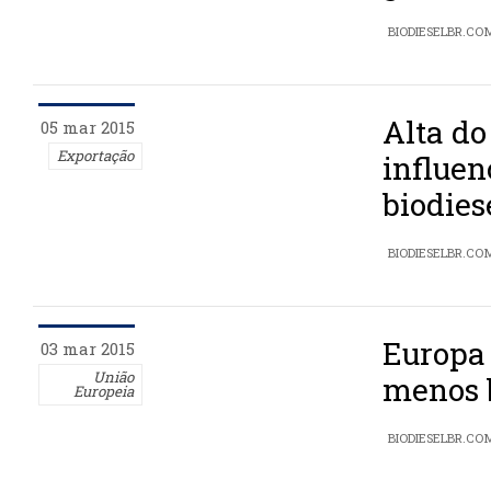
BIODIESELBR.CO
Alta do
05 mar 2015
Exportação
influen
biodies
BIODIESELBR.CO
Europa
03 mar 2015
União
menos 
Europeia
BIODIESELBR.CO