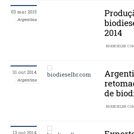
Produç
03 mar 2015
Argentina
biodies
2014
BIODIESELBR.CO
Argenti
31 out 2014
Argentina
retoma
de biod
BIODIESELBR.CO
Exporta
13 out 2014