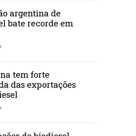
ão argentina de
el bate recorde em
M
na tem forte
da das exportações
iesel
M
ções de biodiesel