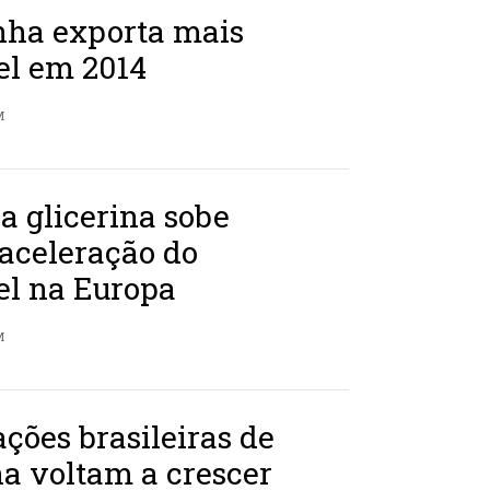
ha exporta mais
el em 2014
M
a glicerina sobe
aceleração do
el na Europa
M
ções brasileiras de
na voltam a crescer