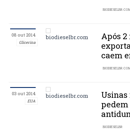
BIODIESELBR.CO
Após 2 
08 out 2014
Glicerina
exporta
caem e
BIODIESELBR.CO
Usinas
03 out 2014
EUA
pedem f
antidu
BIODIESELBR