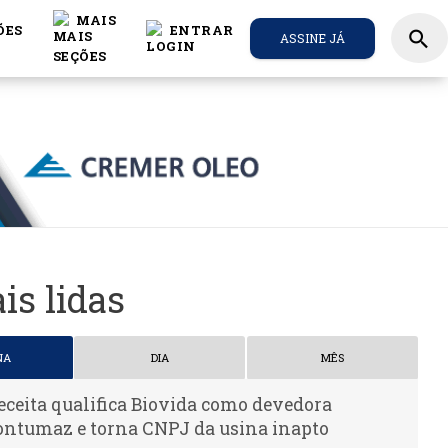
MAIS
ÕES
ENTRAR
search
ASSINE JÁ
is lidas
NA
DIA
MÊS
eceita qualifica Biovida como devedora
ontumaz e torna CNPJ da usina inapto