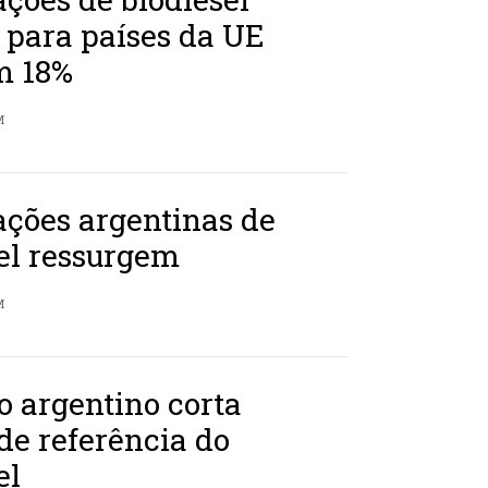
 para países da UE
m 18%
M
ções argentinas de
el ressurgem
M
 argentino corta
de referência do
el