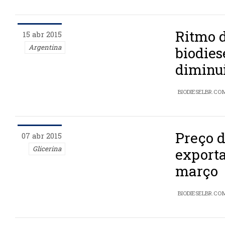
Ritmo 
15 abr 2015
Argentina
biodies
diminu
BIODIESELBR.CO
Preço d
07 abr 2015
Glicerina
export
março
BIODIESELBR.CO