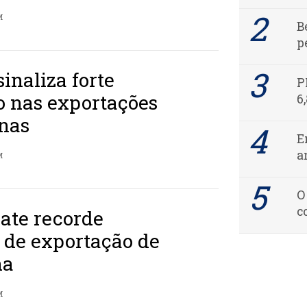
M
B
p
sinaliza forte
P
o nas exportações
6
inas
E
a
M
O
c
bate recorde
 de exportação de
na
M