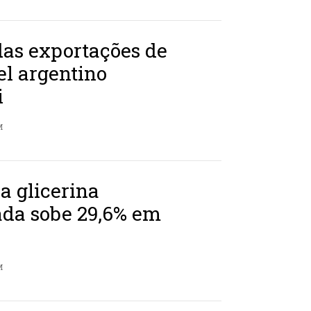
das exportações de
el argentino
i
M
a glicerina
ada sobe 29,6% em
M