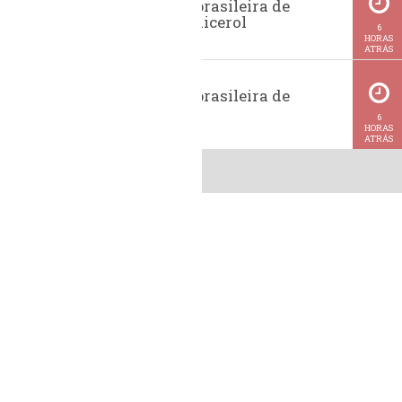
Exportação brasileira de
glicerina e glicerol
6
HORAS
ATRÁS
Exportação brasileira de
metanol
6
HORAS
ATRÁS