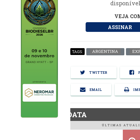
disponível
VEJA COM
ASSINAR
ARGENTINA
EX
TAGS:
TWITTER
F
EMAIL
IMP
BiodieselDATA
ÚLTIMAS ATUALI