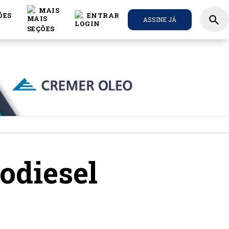
MAIS
ÕES
ENTRAR
search
ASSINE JÁ
odiesel