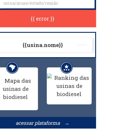
{{ error }}
{{usina.nome}}
acessar plataforma →