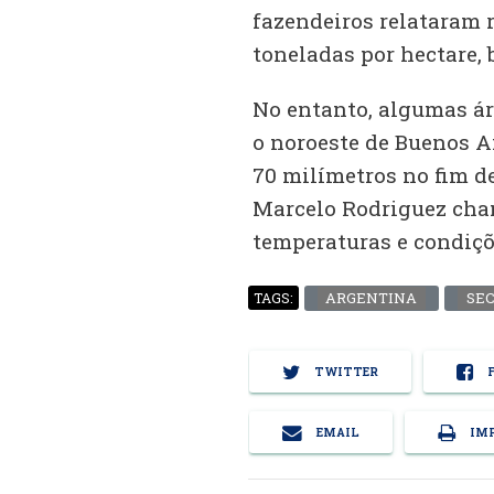
fazendeiros relataram 
toneladas por hectare,
No entanto, algumas ár
o noroeste de Buenos A
70 milímetros no fim d
Marcelo Rodriguez cham
temperaturas e condiçõ
ARGENTINA
SE
TAGS:
TWITTER
F
EMAIL
IMP