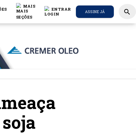
MAIS
ÕES
ENTRAR
search
ASSINE JÁ
 ameaça
 soja