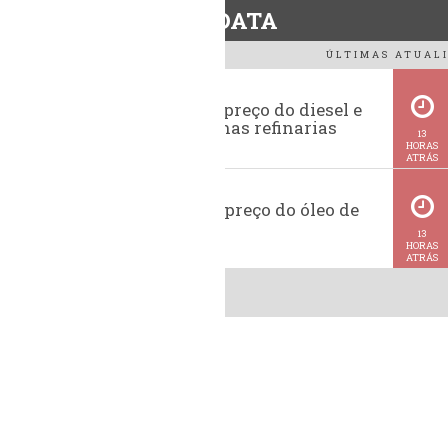
BiodieselDATA
ÚLTIMAS ATUALI
Evolução do preço do diesel e
da gasolina nas refinarias
13
HORAS
ATRÁS
Histórico do preço do óleo de
soja
13
HORAS
ATRÁS