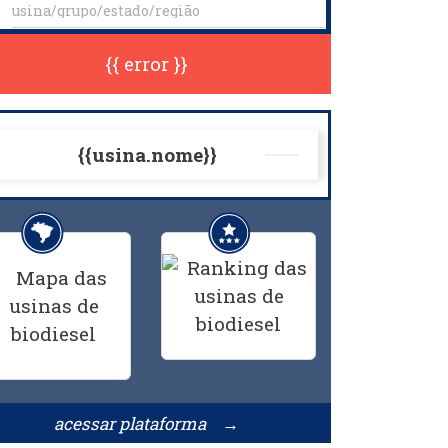
{{ error }}
{{usina.nome}}
acessar plataforma →