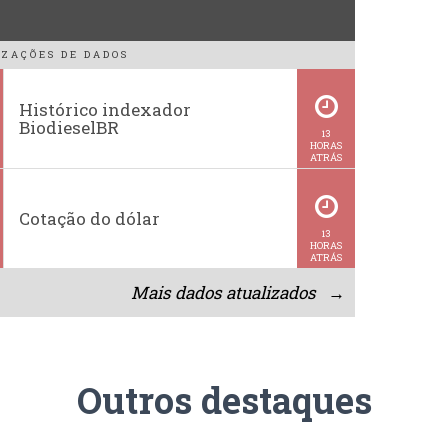
ZAÇÕES DE DADOS
Histórico indexador
BiodieselBR
13
HORAS
ATRÁS
Cotação do dólar
13
HORAS
ATRÁS
Mais dados atualizados →
Outros destaques