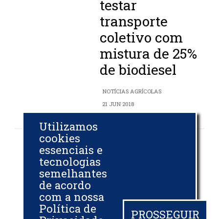
testar
transporte
coletivo com
mistura de 25%
de biodiesel
NOTÍCIAS AGRÍCOLAS
21 JUN 2018
Utilizamos
cookies
Argentina
essenciais e
tecnologias
reassume
semelhantes
liderança nas
de acordo
exportações de
com a nossa
Política de
biodiesel para a
PROSSEGUIR