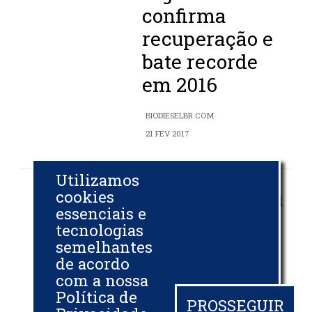
confirma
recuperação e
bate recorde
em 2016
BIODIESELBR.COM
21 FEV 2017
Utilizamos
Brasil exportou
cookies
essenciais e
92 milhões de
tecnologias
litros de diesel
semelhantes
de acordo
em janeiro
com a nossa
Política de
BIODIESELBR.COM
PROSSEGUIR