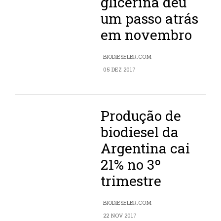
glicerina deu
um passo atrás
em novembro
BIODIESELBR.COM
05 DEZ 2017
Produção de
biodiesel da
Argentina cai
21% no 3º
trimestre
BIODIESELBR.COM
22 NOV 2017