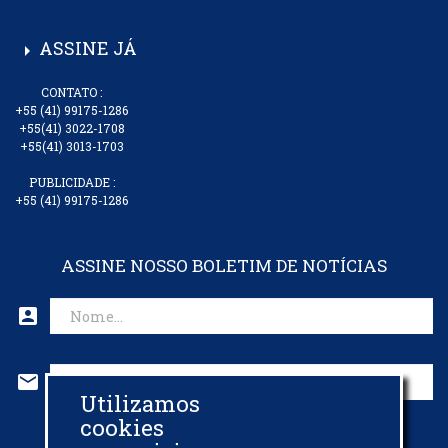
ASSINE JÁ
arrow_right
CONTATO :
+55 (41) 99175-1286
+55(41) 3022-1708
+55(41) 3013-1703
PUBLICIDADE :
+55 (41) 99175-1286
ASSINE NOSSO BOLETIM DE NOTÍCIAS
account_box
mail
Utilizamos
CADASTRAR EMAIL
cookies