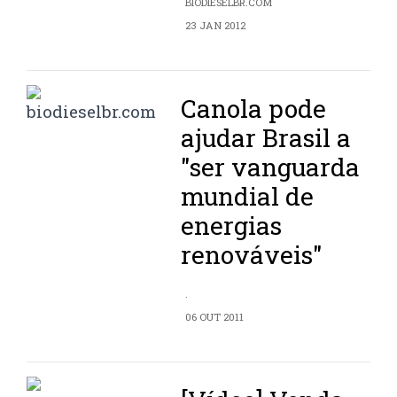
BIODIESELBR.COM
23 JAN 2012
Canola pode
ajudar Brasil a
"ser vanguarda
mundial de
energias
renováveis"
.
06 OUT 2011