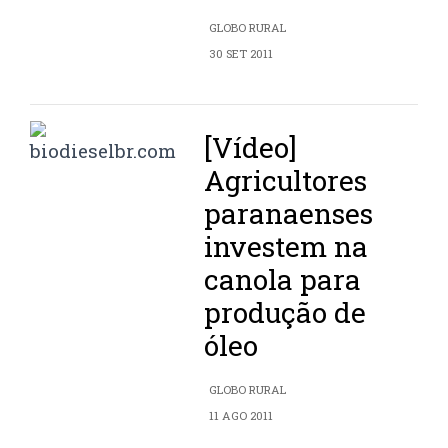
GLOBO RURAL
30 SET 2011
[Vídeo]
Agricultores
paranaenses
investem na
canola para
produção de
óleo
GLOBO RURAL
11 AGO 2011