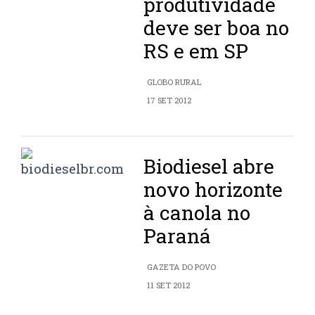
produtividade
deve ser boa no
RS e em SP
GLOBO RURAL
17 SET 2012
Biodiesel abre
novo horizonte
à canola no
Paraná
GAZETA DO POVO
11 SET 2012