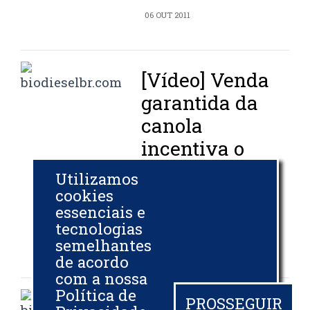
06 OUT 2011
[Vídeo] Venda
garantida da
canola
incentiva o
cultivo da
Utilizamos
cultura no RS
cookies
essenciais e
tecnologias
GLOBO RURAL
semelhantes
05 OUT 2011
de acordo
com a nossa
Política de
PROSSEGUIR
Canola é