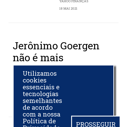
YAHOO FINANÇAS
18 MAI 2021
Jerônimo Goergen
não é mais
presidente da Frente
Utilizamos
do Biodiesel
cookies
essenciais e
tecnologias
BIODIESELBR.COM
semelhantes
17 MAI 2021
de acordo
com a nossa
Política de
PROSSEGUIR