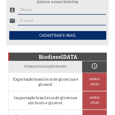
Assine nosso boletim
account_box
mail
CADASTRAR E-MAIL
BiodieselDATA
schedule
ÚLTIMAS ATUALIZAÇÕES DE DADOS
Exportação brasileira de glicerina e
4 HORAS
glicerol
ATRÁS
Importação brasileira de glicerina
4 HORAS
em bruto e glicerol
ATRÁS