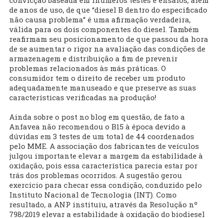
convicção baseada em inúmeros testes e ensaios, além
de anos de uso, de que “diesel B dentro do especificado
não causa problema” é uma afirmação verdadeira,
válida para os dois componentes do diesel. Também
reafirmam seu posicionamento de que passou da hora
de se aumentar o rigor na avaliação das condições de
armazenagem e distribuição a fim de prevenir
problemas relacionados às más práticas. O
consumidor tem o direito de receber um produto
adequadamente manuseado e que preserve as suas
características verificadas na produção!
Ainda sobre o post no blog em questão, de fato a
Anfavea não recomendou o B15 à época devido a
dúvidas em 3 testes de um total de 44 coordenados
pelo MME. A associação dos fabricantes de veículos
julgou importante elevar a margem da estabilidade à
oxidação, pois essa característica parecia estar por
trás dos problemas ocorridos. A sugestão gerou
exercício para checar essa condição, conduzido pelo
Instituto Nacional de Tecnologia (INT). Como
resultado, a ANP instituiu, através da Resolução nº
798/2019 elevar a estabilidade à oxidação do biodiesel