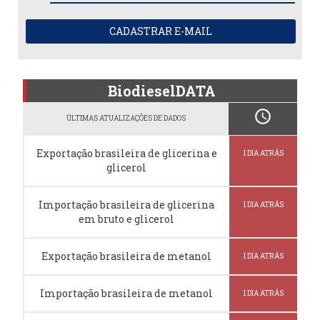
CADASTRAR E-MAIL
BiodieselDATA
schedule
ÚLTIMAS ATUALIZAÇÕES DE DADOS
Exportação brasileira de glicerina e
1 DIA ATRÁS
glicerol
Importação brasileira de glicerina
1 DIA ATRÁS
em bruto e glicerol
Exportação brasileira de metanol
1 DIA ATRÁS
Importação brasileira de metanol
1 DIA ATRÁS