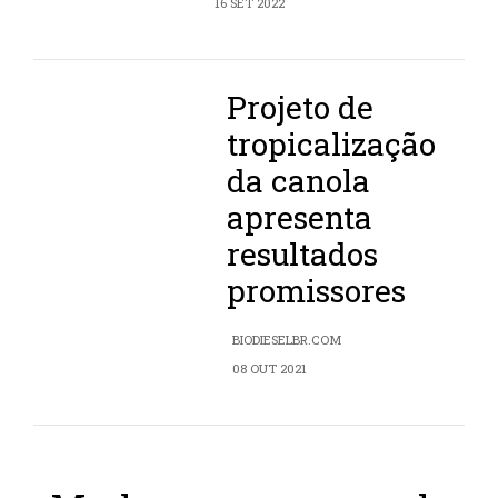
16 SET 2022
Projeto de
tropicalização
da canola
apresenta
resultados
promissores
BIODIESELBR.COM
08 OUT 2021