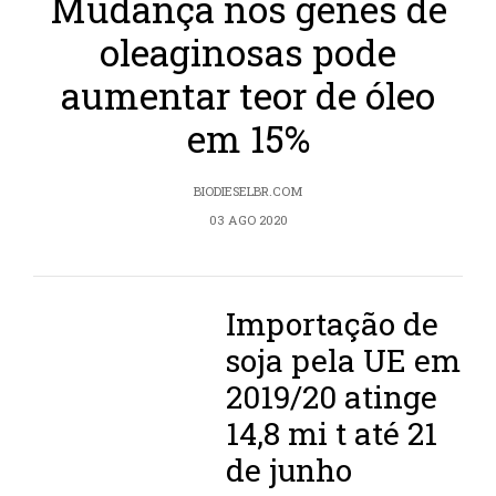
Mudança nos genes de
oleaginosas pode
aumentar teor de óleo
em 15%
BIODIESELBR.COM
03 AGO 2020
Importação de
soja pela UE em
2019/20 atinge
14,8 mi t até 21
de junho