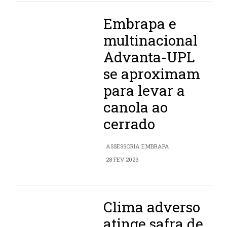
Embrapa e
multinacional
Advanta-UPL
se aproximam
para levar a
canola ao
cerrado
ASSESSORIA EMBRAPA
28 FEV 2023
Clima adverso
atinge safra de