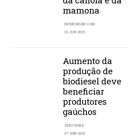
da canola e da
mamona
BIODIESELBR.COM
15 JUN 2015
Aumento da
produção de
biodiesel deve
beneficiar
produtores
gaúchos
ZERO HORA
07 ABR 2015