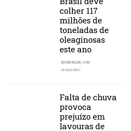
Brasil deve
colher 117
milhões de
toneladas de
oleaginosas
este ano
BIODIESELBR.COM
14 AGO 2017
Falta de chuva
provoca
prejuízo em
lavouras de