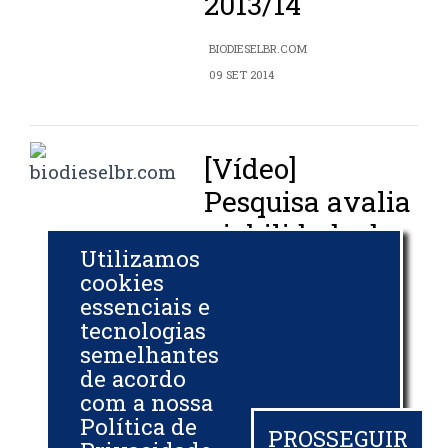
2013/14
BIODIESELBR.COM
09 SET 2014
[Vídeo]
Pesquisa avalia
viabilidade de
Utilizamos
canola no
cookies
cerrado
essenciais e
mineiro
tecnologias
semelhantes
de acordo
RURALBR
com a nossa
20 AGO 2014
Política de
PROSSEGUIR