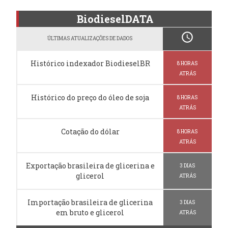
BiodieselDATA
schedule
ÚLTIMAS ATUALIZAÇÕES DE DADOS
Histórico indexador BiodieselBR
8 HORAS
ATRÁS
Histórico do preço do óleo de soja
8 HORAS
ATRÁS
Cotação do dólar
8 HORAS
ATRÁS
Exportação brasileira de glicerina e
3 DIAS
glicerol
ATRÁS
Importação brasileira de glicerina
3 DIAS
em bruto e glicerol
ATRÁS