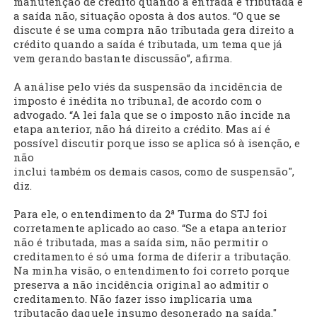
manutenção de crédito quando a entrada é tributada e
a saída não, situação oposta à dos autos. “O que se
discute é se uma compra não tributada gera direito a
crédito quando a saída é tributada, um tema que já
vem gerando bastante discussão”, afirma.
A análise pelo viés da suspensão da incidência de
imposto é inédita no tribunal, de acordo com o
advogado. “A lei fala que se o imposto não incide na
etapa anterior, não há direito a crédito. Mas aí é
possível discutir porque isso se aplica só à isenção, e
não
inclui também os demais casos, como de suspensão",
diz.
Para ele, o entendimento da 2ª Turma do STJ foi
corretamente aplicado ao caso. “Se a etapa anterior
não é tributada, mas a saída sim, não permitir o
creditamento é só uma forma de diferir a tributação.
Na minha visão, o entendimento foi correto porque
preserva a não incidência original ao admitir o
creditamento. Não fazer isso implicaria uma
tributação daquele insumo desonerado na saída."