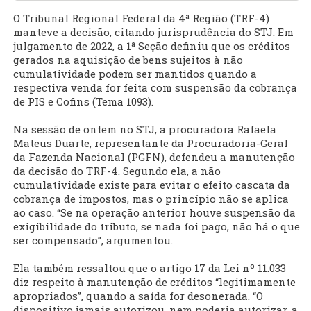
O Tribunal Regional Federal da 4ª Região (TRF-4)
manteve a decisão, citando jurisprudência do STJ. Em
julgamento de 2022, a 1ª Seção definiu que os créditos
gerados na aquisição de bens sujeitos à não
cumulatividade podem ser mantidos quando a
respectiva venda for feita com suspensão da cobrança
de PIS e Cofins (Tema 1093).
Na sessão de ontem no STJ, a procuradora Rafaela
Mateus Duarte, representante da Procuradoria-Geral
da Fazenda Nacional (PGFN), defendeu a manutenção
da decisão do TRF-4. Segundo ela, a não
cumulatividade existe para evitar o efeito cascata da
cobrança de impostos, mas o princípio não se aplica
ao caso. “Se na operação anterior houve suspensão da
exigibilidade do tributo, se nada foi pago, não há o que
ser compensado”, argumentou.
Ela também ressaltou que o artigo 17 da Lei nº 11.033
diz respeito à manutenção de créditos “legitimamente
apropriados”, quando a saída for desonerada. “O
dispositivo jamais autorizou, nem poderia autorizar, a