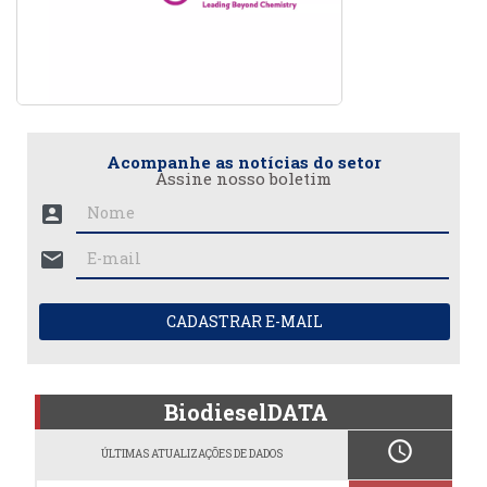
Acompanhe as notícias do setor
Assine nosso boletim
account_box
mail
CADASTRAR E-MAIL
BiodieselDATA
schedule
ÚLTIMAS ATUALIZAÇÕES DE DADOS