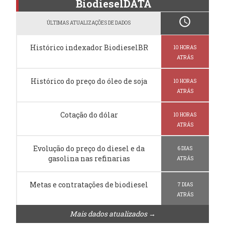
BiodieselDATA
schedule
ÚLTIMAS ATUALIZAÇÕES DE DADOS
Histórico indexador BiodieselBR
10 HORAS
ATRÁS
Histórico do preço do óleo de soja
10 HORAS
ATRÁS
Cotação do dólar
10 HORAS
ATRÁS
Evolução do preço do diesel e da
6 DIAS
gasolina nas refinarias
ATRÁS
Metas e contratações de biodiesel
7 DIAS
ATRÁS
Mais dados atualizados →