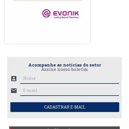
Acompanhe as notícias do setor
Assine nosso boletim
account_box
mail
CADASTRAR E-MAIL