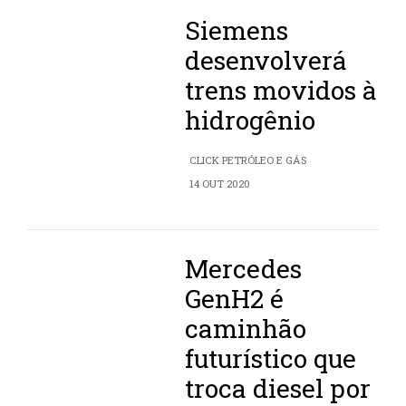
Siemens
desenvolverá
trens movidos à
hidrogênio
CLICK PETRÓLEO E GÁS
14 OUT 2020
Mercedes
GenH2 é
caminhão
futurístico que
troca diesel por