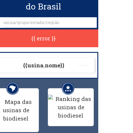
do Brasil
{{ error }}
{{usina.nome}}