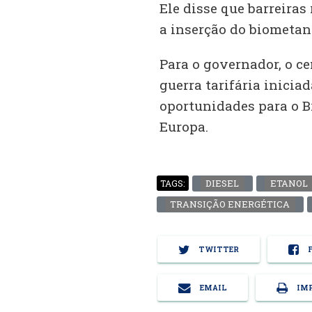
Ele disse que barreiras
a inserção do biometano
Para o governador, o c
guerra tarifária inicia
oportunidades para o B
Europa.
DIESEL
ETANOL
TAGS:
TRANSIÇÃO ENERGÉTICA
TWITTER
F
EMAIL
IMP