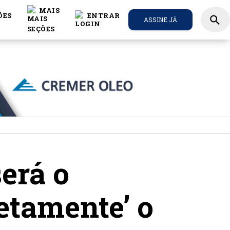
MAIS
ÕES
ENTRAR
search
ASSINE JÁ
será o
etamente’ o