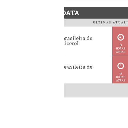
BiodieselDATA
ÚLTIMAS ATUALI
Exportação brasileira de
glicerina e glicerol
19
HORAS
ATRÁS
Exportação brasileira de
metanol
19
HORAS
ATRÁS