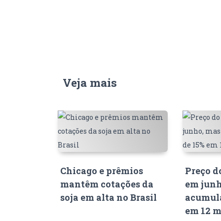
Veja mais
Chicago e prêmios
Preço d
mantêm cotações da
em junh
soja em alta no Brasil
acumula
em 12 m