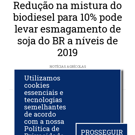
Redução na mistura do
biodiesel para 10% pode
levar esmagamento de
soja do BR a níveis de
2019
NOTÍCIAS AGRÍCOLAS
13 ABR 2021
Utilizamos
cookies
essenciais e
tecnologias
semelhantes
Em meio a disputas,
de acordo
com a nossa
acordo da Bunge para
Política de
PROSSEGUIR