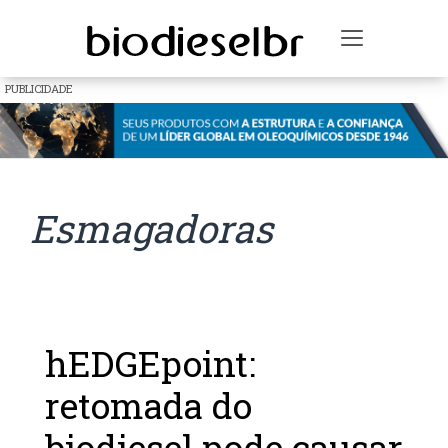
Toggle na
PUBLICIDADE
Esmagadoras
hEDGEpoint:
retomada do
biodiesel pode causar