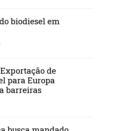
 do biodiesel em
P
 Exportação de
el para Europa
a barreiras
a busca mandado