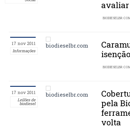
avaliar
BIODIESELBR.CO
Caramu
17 nov 2011
Informações
isençã
BIODIESELBR.CO
Cobertu
17 nov 2011
Leilões de
pela Bi
biodiesel
ferrame
volta