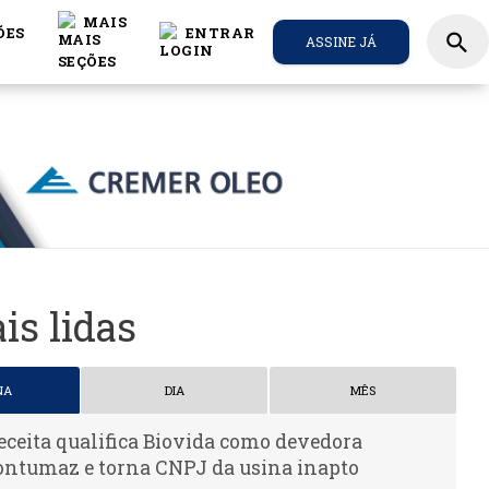
MAIS
ÕES
ENTRAR
search
ASSINE JÁ
is lidas
NA
DIA
MÊS
eceita qualifica Biovida como devedora
ontumaz e torna CNPJ da usina inapto