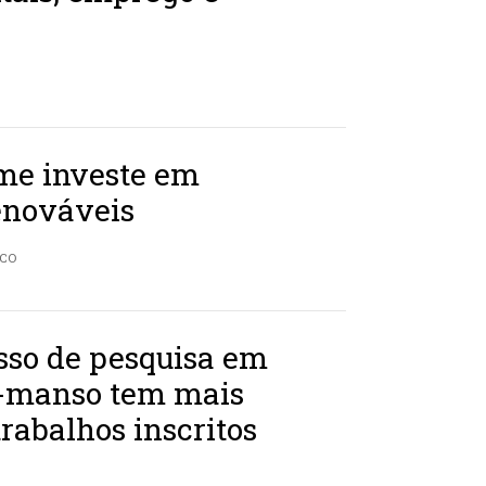
me investe em
enováveis
ICO
sso de pesquisa em
-manso tem mais
trabalhos inscritos