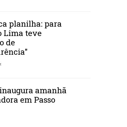
a planilha: para
o Lima teve
o de
rência"
M
 inaugura amanhã
dora em Passo