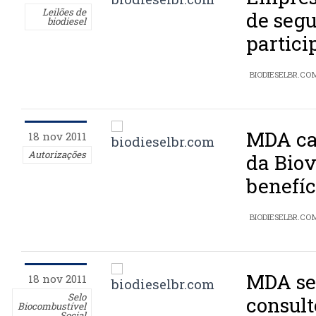
Leilões de
de seg
biodiesel
partici
BIODIESELBR.CO
MDA can
18 nov 2011
Autorizações
da Biov
benefíc
BIODIESELBR.CO
MDA se
18 nov 2011
Selo
consult
Biocombustível
Social