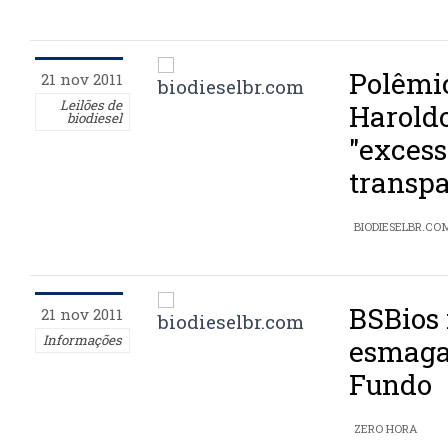
Polêmic
21 nov 2011
Leilões de
Harold
biodiesel
"excess
transpa
BIODIESELBR.CO
BSBios
21 nov 2011
Informações
esmaga
Fundo
ZERO HORA