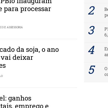
/PBio inauguram
e para processar
B
p
CO E ASSESSORIA
P
6
ado da soja, o ano
E
a
 vai deixar
es
O
c
LO
el: ganhos
tais, emprego e