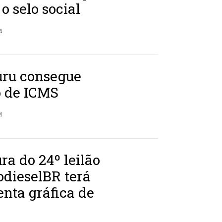
 o selo social
M
ru consegue
o de ICMS
M
ra do 24º leilão
odieselBR terá
nta gráfica de