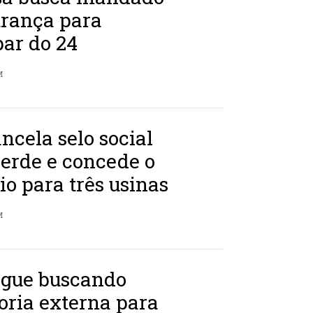
urança para
par do 24
M
cela selo social
erde e concede o
io para três usinas
M
gue buscando
oria externa para