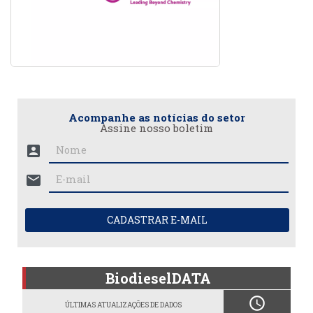
Acompanhe as notícias do setor
Assine nosso boletim
account_box
mail
CADASTRAR E-MAIL
BiodieselDATA
schedule
ÚLTIMAS ATUALIZAÇÕES DE DADOS