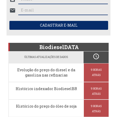
mail
CADASTRAR E-MAIL
BiodieselDATA
schedule
ÚLTIMAS ATUALIZAÇÕES DE DADOS
Evolução do preço do diesel e da
9 HORAS
gasolina nas refinarias
ATRÁS
Histórico indexador BiodieselBR
9 HORAS
ATRÁS
Histórico do preço do óleo de soja
9 HORAS
ATRÁS