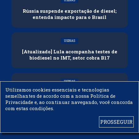
USINAS
Rússia suspende exportação de diesel;
entenda impacto para o Brasil
USINAS
[Atualizado] Lula acompanha testes de
biodiesel no IMT, setor cobra B17
USINAS
Utilizamos cookies essenciais e tecnologias
Governo adia reunião sobre mistura de
semelhantes de acordo com a nossa Política de
etanol na gasolina
Privacidade e, ao continuar navegando, você concorda
com estas condições.
PROSSEGUIR
© 2003 - 2019 -
BIODIESELBR.COM - TODOS OS DIREITOS RESERVADOS