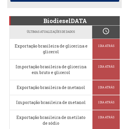
BiodieselDATA
schedule
ÚLTIMAS ATUALIZAÇÕES DE DADOS
Exportação brasileira de glicerina e
1 DIA ATRÁS
glicerol
Importação brasileira de glicerina
1 DIA ATRÁS
em bruto e glicerol
Exportação brasileira de metanol
1 DIA ATRÁS
Importação brasileira de metanol
1 DIA ATRÁS
Exportação brasileira de metilato
1 DIA ATRÁS
de sódio