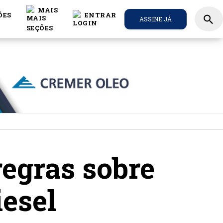
MAIS
ÕES
ENTRAR
search
ASSINE JÁ
egras sobre
esel