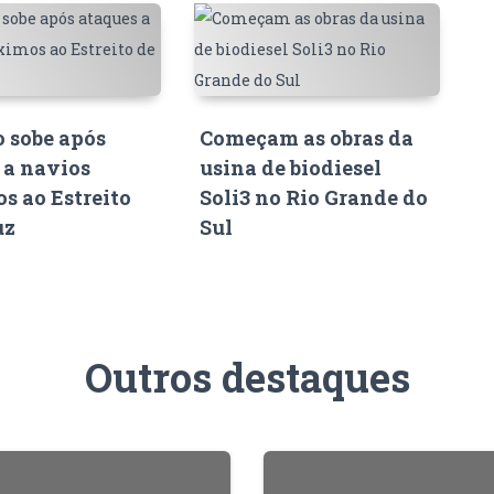
o sobe após
Começam as obras da
 a navios
usina de biodiesel
s ao Estreito
Soli3 no Rio Grande do
uz
Sul
Outros destaques