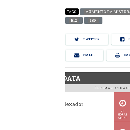
AUMENTO DA MISTUR
TAGS:
B12
IBP
TWITTER
F
EMAIL
IMP
BiodieselDATA
ÚLTIMAS ATUALI
Histórico indexador
BiodieselBR
22
HORAS
ATRÁS