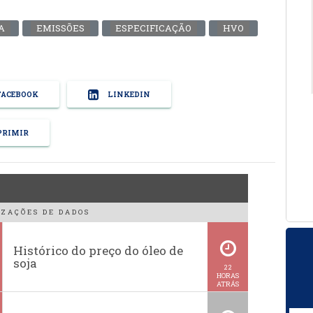
A
EMISSÕES
ESPECIFICAÇÃO
HVO
ACEBOOK
LINKEDIN
RIMIR
ZAÇÕES DE DADOS
Histórico do preço do óleo de
soja
22
HORAS
ATRÁS