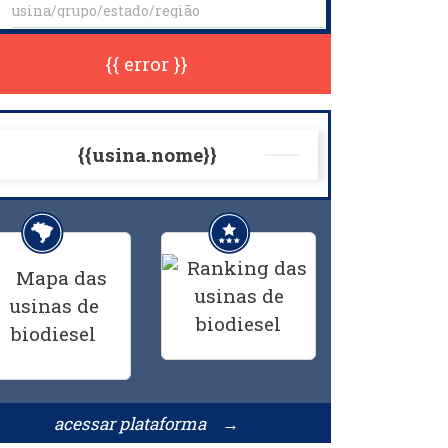
{{ error }}
{{usina.nome}}
acessar plataforma →