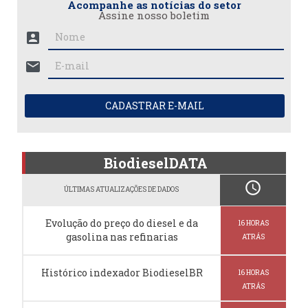
Acompanhe as notícias do setor
Assine nosso boletim
account_box
mail
CADASTRAR E-MAIL
BiodieselDATA
schedule
ÚLTIMAS ATUALIZAÇÕES DE DADOS
Evolução do preço do diesel e da
16 HORAS
gasolina nas refinarias
ATRÁS
Histórico indexador BiodieselBR
16 HORAS
ATRÁS