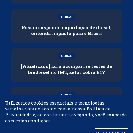
USINAS
Rússia suspende exportação de diesel;
entenda impacto para o Brasil
USINAS
[Atualizado] Lula acompanha testes de
biodiesel no IMT, setor cobra B17
USINAS
Utilizamos cookies essenciais e tecnologias
Governo adia reunião sobre mistura de
semelhantes de acordo com a nossa Política de
etanol na gasolina
Privacidade e, ao continuar navegando, você concorda
com estas condições.