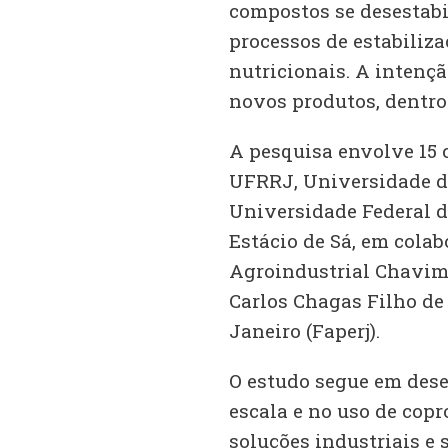
compostos se desestab
processos de estabiliz
nutricionais. A intençã
novos produtos, dentro
A pesquisa envolve 15 c
UFRRJ, Universidade do
Universidade Federal d
Estácio de Sá, em cola
Agroindustrial Chavimo
Carlos Chagas Filho de
Janeiro (Faperj).
O estudo segue em des
escala e no uso de cop
soluções industriais e 