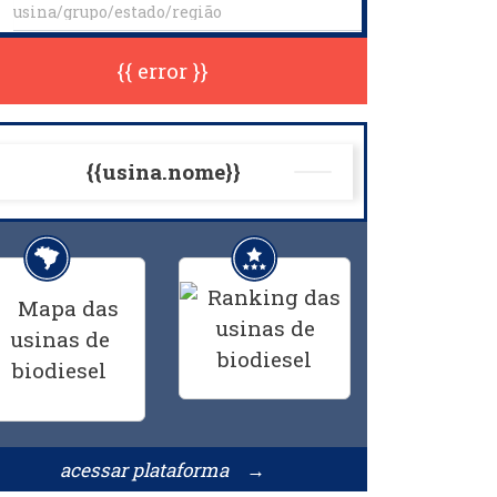
{{ error }}
{{usina.nome}}
acessar plataforma →