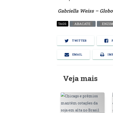
Gabriella Weiss – Globo
ABACATE
ENZI
TAGS:
TWITTER
F
EMAIL
IMP
Veja mais