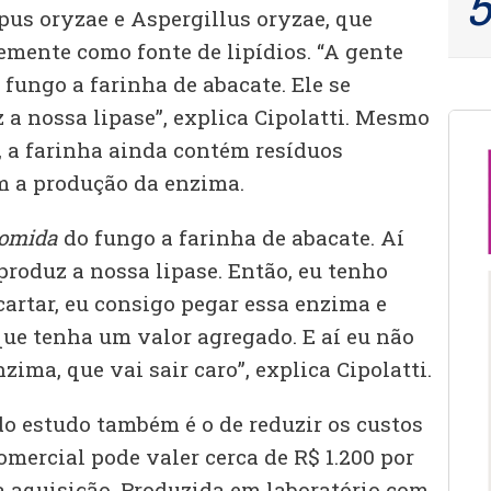
us oryzae e Aspergillus oryzae, que
emente como fonte de lipídios. “A gente
fungo a farinha de abacate. Ele se
 a nossa lipase”, explica Cipolatti. Mesmo
, a farinha ainda contém resíduos
m a produção da enzima.
omida
do fungo a farinha de abacate. Aí
 produz a nossa lipase. Então, eu tenho
cartar, eu consigo pegar essa enzima e
que tenha um valor agregado. E aí eu não
ima, que vai sair caro”, explica Cipolatti.
do estudo também é o de reduzir os custos
comercial pode valer cerca de R$ 1.200 por
a aquisição. Produzida em laboratório com