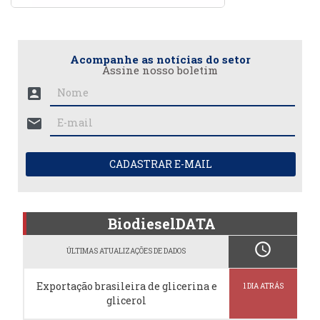
Acompanhe as notícias do setor
Assine nosso boletim
account_box
mail
CADASTRAR E-MAIL
BiodieselDATA
schedule
ÚLTIMAS ATUALIZAÇÕES DE DADOS
Exportação brasileira de glicerina e
1 DIA ATRÁS
glicerol