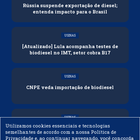
Rússia suspende exportação de diesel;
entenda impacto para o Brasil
USINAS
[Atualizado] Lula acompanha testes de
biodiesel no IMT, setor cobra B17
USINAS
CNPE veda importação de biodiesel
USINAS
Utilizamos cookies essenciais e tecnologias
Acelen Renováveis assina acordo com
semelhantes de acordo com a nossa Política de
Bunge para óleo de soja em projeto na
Privacidade e, ao continuar navegando, você concorda