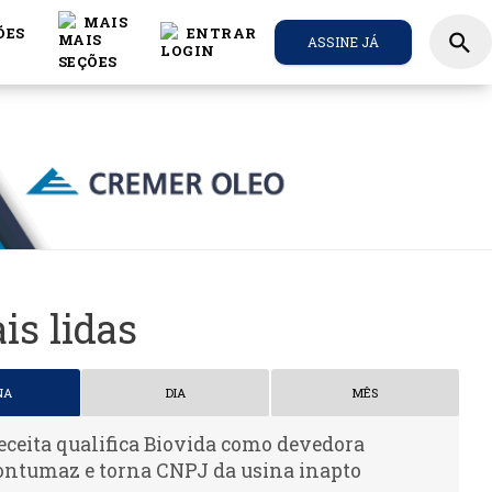
MAIS
ÕES
ENTRAR
search
ASSINE JÁ
is lidas
NA
DIA
MÊS
eceita qualifica Biovida como devedora
ontumaz e torna CNPJ da usina inapto