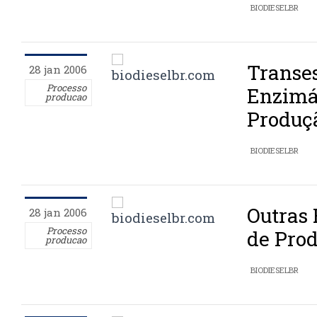
BIODIESELBR
Transes
28 jan 2006
Processo
Enzimát
producao
Produçã
BIODIESELBR
Outras 
28 jan 2006
Processo
de Prod
producao
BIODIESELBR