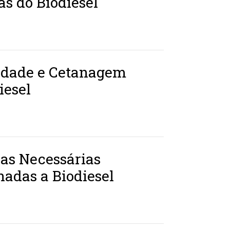
s do Biodiesel
lidade e Cetanagem
iesel
as Necessárias
nadas a Biodiesel