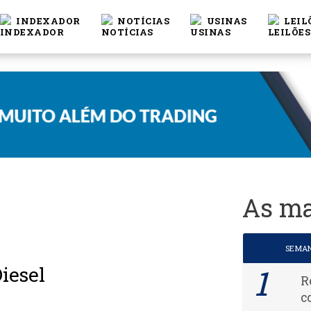
INDEXADOR
NOTÍCIAS
USINAS
LEIL
As ma
SEMA
iesel
R
c