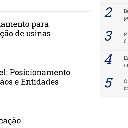
B
p
iamento para
ção de usinas
P
6
E
a
el: Posicionamento
ãos e Entidades
O
c
icação