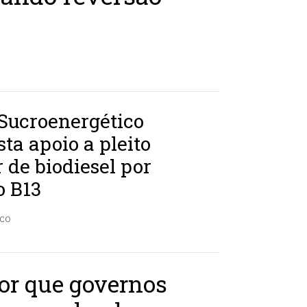
Sucroenergético
ta apoio a pleito
r de biodiesel por
o B13
ICO
or que governos