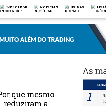
INDEXADOR
NOTÍCIAS
USINAS
LEIL
As ma
SEMA
Por que mesmo
R
reduziram a
c