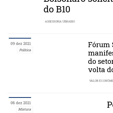
do B10
ASSESSORIA UBRABIO
Fórum 
09 dez 2021
Política
manifes
do seto
volta d
VALOR ECONÔM
P
08 dez 2021
Mistura