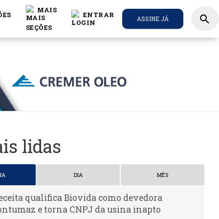
MAIS
ÕES
ENTRAR
search
ASSINE JÁ
is lidas
NA
DIA
MÊS
eceita qualifica Biovida como devedora
ontumaz e torna CNPJ da usina inapto