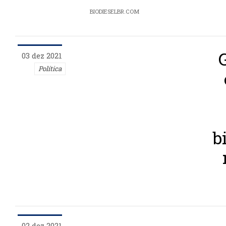
BIODIESELBR.COM
03 dez 2021
Política
b
02 dez 2021