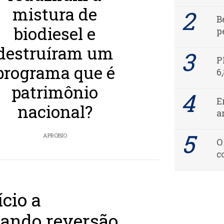
mistura de
B
biodiesel e
p
destruíram um
P
programa que é
6
patrimônio
E
nacional?
a
APROBIO
O
c
ício a
tando reversão