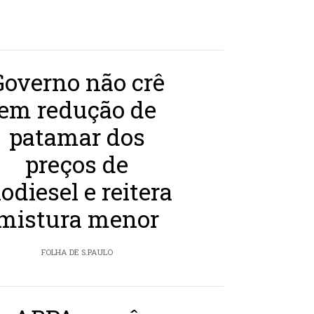
Governo não crê
em redução de
patamar dos
preços de
iodiesel e reitera
mistura menor
FOLHA DE S.PAULO