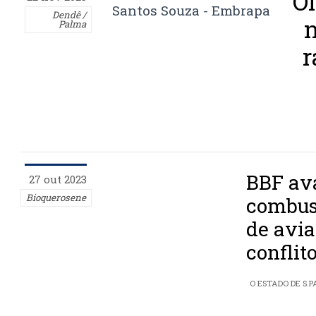
Ól
Dendê /
n
Palma
r
BBF av
27 out 2023
Bioquerosene
combust
de avia
conflit
O ESTADO DE S.