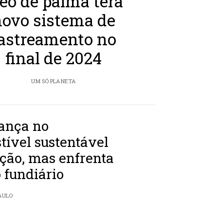
eo de palma terá
ovo sistema de
astreamento no
final de 2024
UM SÓ PLANETA
ança no
ível sustentável
ção, mas enfrenta
o fundiário
PAULO