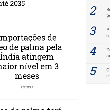
até 2035
B
S
p
P
Importações de
6
eo de palma pela
E
Índia atingem
a
aior nível em 3
O
meses
c
REUTERS