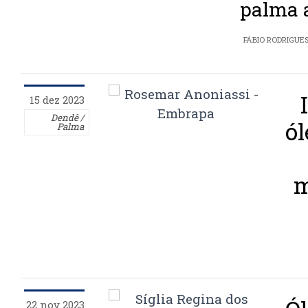
palma 
FÁBIO RODRIGUE
15 dez 2023
Dendê /
ól
Palma
m
22 nov 2023