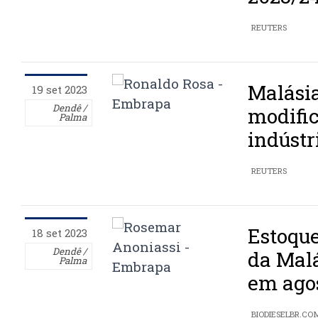
REUTERS
Malási
19 set 2023
Dendê /
modifi
Palma
indústr
REUTERS
Estoque
18 set 2023
Dendê /
da Mal
Palma
em ago
BIODIESELBR.CO