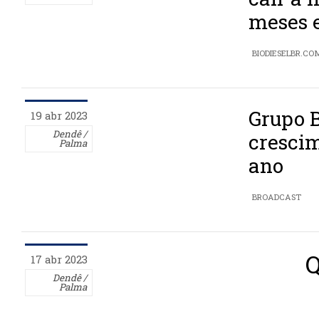
meses 
BIODIESELBR.CO
Grupo 
19 abr 2023
Dendê /
crescim
Palma
ano
BROADCAST
Q
17 abr 2023
Dendê /
Palma