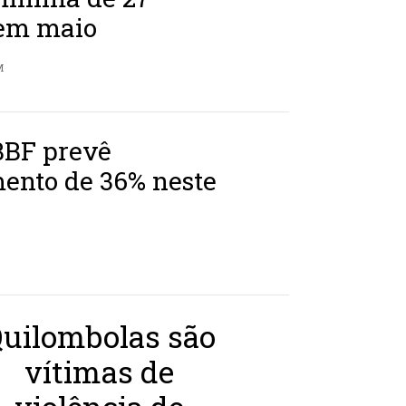
em maio
M
BBF prevê
ento de 36% neste
uilombolas são
vítimas de