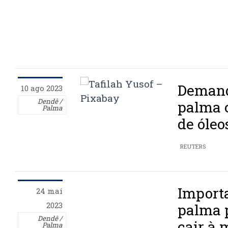
Demand
10 ago 2023
Dendê /
palma 
Palma
de óleo
REUTERS
Importa
24 mai
2023
palma 
Dendê /
cair à 
Palma