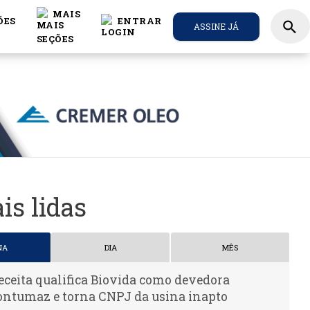
MAIS
ÕES
ENTRAR
search
ASSINE JÁ
is lidas
NA
DIA
MÊS
eceita qualifica Biovida como devedora
ontumaz e torna CNPJ da usina inapto