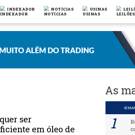
INDEXADOR
NOTÍCIAS
USINAS
LEIL
As ma
SEMA
quer ser
R
ficiente em óleo de
c