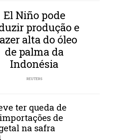
El Niño pode
duzir produção e
razer alta do óleo
de palma da
Indonésia
REUTERS
eve ter queda de
 importações de
getal na safra
4