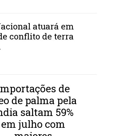
Nacional atuará em
de conflito de terra
á
L
Importações de
eo de palma pela
ndia saltam 59%
em julho com
maiores