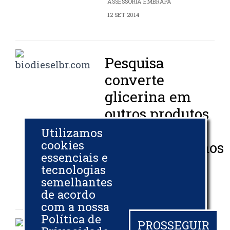
ASSESSORIA EMBRAPA
12 SET 2014
Pesquisa
converte
glicerina em
outros produtos
usando
Utilizamos
cookies
microorganismos
essenciais e
tecnologias
ASSESSORIA EMBRAPA
semelhantes
28 AGO 2014
de acordo
com a nossa
Política de
PROSSEGUIR