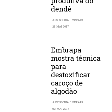
produtiva do
dendê
ASSESSORIA EMBRAPA
29 MAI 2017
Embrapa
mostra técnica
para
destoxificar
caroço de
algodão
ASSESSORIA EMBRAPA
03 MAI 2017