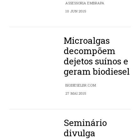
ASSESSORIA EMBRAPA
10 JUN 2015
Microalgas
decompõem
dejetos suínos e
geram biodiesel
BIODIESELBR.COM
27 MAI 2015
Seminário
divulga