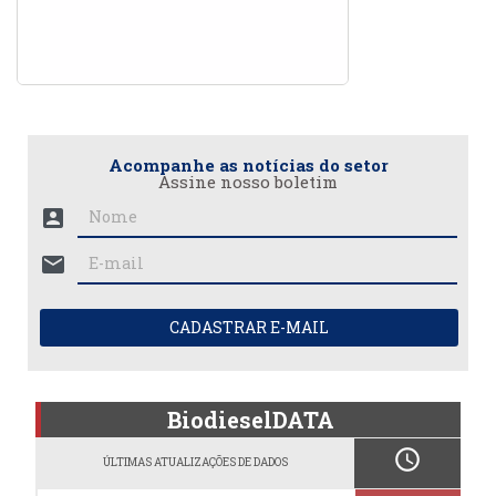
Acompanhe as notícias do setor
Assine nosso boletim
account_box
mail
CADASTRAR E-MAIL
BiodieselDATA
schedule
ÚLTIMAS ATUALIZAÇÕES DE DADOS