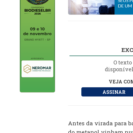
EXC
O texto
disponível
VEJA COM
ASSINAR
Antes da virada para ba
do metanol vinham num 