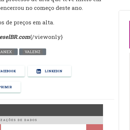
 encerrou no começo deste ano.
s de preços em alta.
ieselBR.com
{/viewonly}
ANEX
VALENZ
ACEBOOK
LINKEDIN
RIMIR
ZAÇÕES DE DADOS