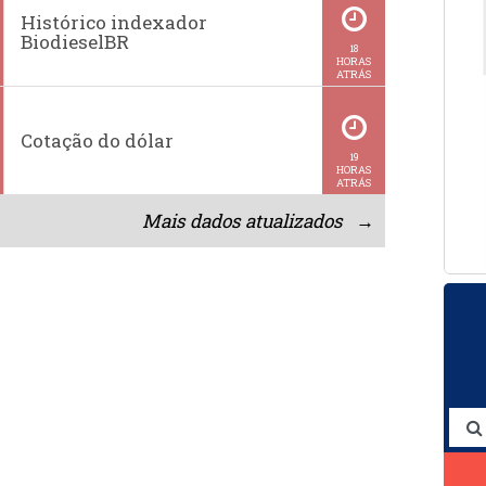
Histórico indexador
BiodieselBR
18
HORAS
ATRÁS
Cotação do dólar
19
HORAS
ATRÁS
Mais dados atualizados →