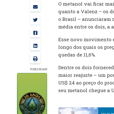
O metanol vai ficar ma
quanto a Valenz – os d
o Brasil – anunciaram r
média entre os dois, a a
Esse novo movimento e
longo dos quais os pr
quedas de 11,6%.
Dentre os dois forneced
PUBLICIDADE
maior reajuste – um po
US$ 24 ao preço do prod
seu metanol chegue a U