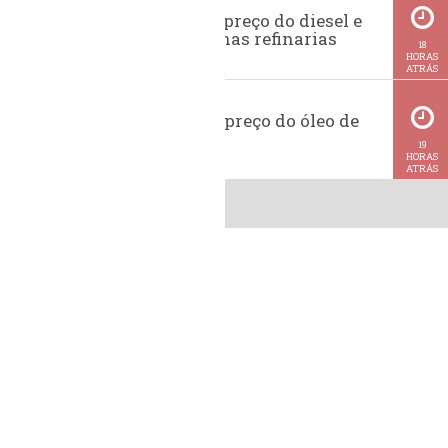
Evolução do preço do diesel e
da gasolina nas refinarias
18
HORAS
ATRÁS
Histórico do preço do óleo de
soja
19
HORAS
ATRÁS