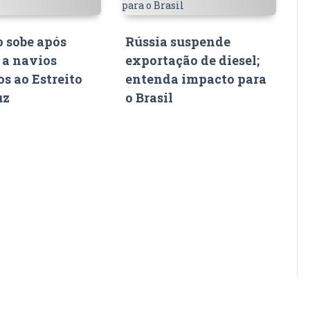
o sobe após
Rússia suspende
 a navios
exportação de diesel;
s ao Estreito
entenda impacto para
uz
o Brasil