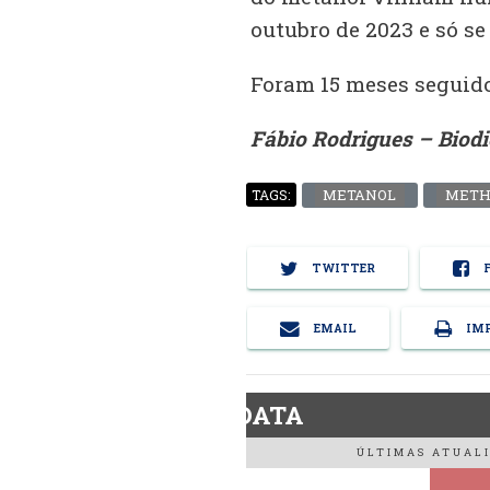
outubro de 2023 e só se
Foram 15 meses seguido
Fábio Rodrigues – Biod
METANOL
METH
TAGS:
TWITTER
F
EMAIL
IMP
BiodieselDATA
ÚLTIMAS ATUALI